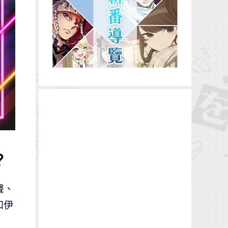
？
美聲、
和伊