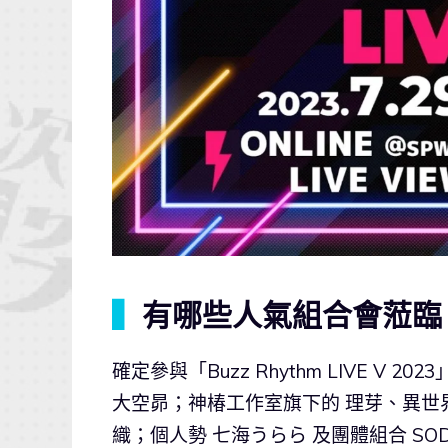
▍
有哪些人氣組合會蒞臨「Buz
確定參與「Buzz Rhythm LIVE V 20
大空昴；神椿工作室旗下的 理芽、異世界情
織；個人勢 七海うらら 及團體組合 SODA