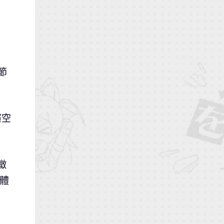
樂節
演空
徵
能體