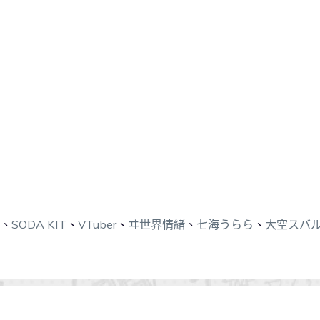
、
SODA KIT
、
VTuber
、
ヰ世界情緒
、
七海うらら
、
大空スバ