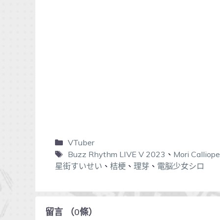
VTuber
Buzz Rhythm LIVE V 2023
、
Mori Calliope
星街すいせい
、
桔梗
、
理芽
、
電脳少女シロ
留言
（
0
條）