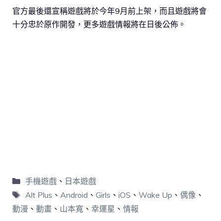
官方最後還宣稱遊戲將於今年9月前上架，而且遊戲將會
十分忠於原作開發，更多遊戲情報將在日後公佈。
手機遊戲
、
日本遊戲
Alt Plus
、
Android
、
Girls
、
iOS
、
Wake Up
、
偶像
、
動漫
、
動畫
、
山本寬
、
幸運星
、
情報