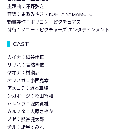
主題曲：澤野弘之
音樂：馬瀬みさき・KOHTA YAMAMOTO
動畫製作：ポリゴン・ピクチュアズ
發行：ソニー・ピクチャーズ エンタテインメント
▍
CAST
カイナ：細谷佳正
リリハ：高橋李依
ヤオナ：村瀬歩
オリノガ：小西克幸
アメロテ：坂本真綾
ンガポージ：杉田智和
ハレソラ：堀内賢雄
ムルノタ：大原さやか
ノゼ：熊谷健太郎
チル：諸星すみれ