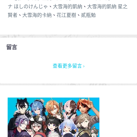
ナ ほしのけんじゃ
、
大雪海的凱納
、
大雪海的凱納 星之
賢者
、
大雪海的卡納
、
花江夏樹
、
貳瓶勉
留言
查看更多留言 ›