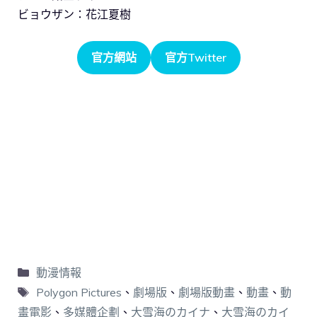
ビョウザン：花江夏樹
官方網站
官方Twitter
動漫情報
Polygon Pictures
、
劇場版
、
劇場版動畫
、
動畫
、
動
畫電影
、
多媒體企劃
、
大雪海のカイナ
、
大雪海のカイ