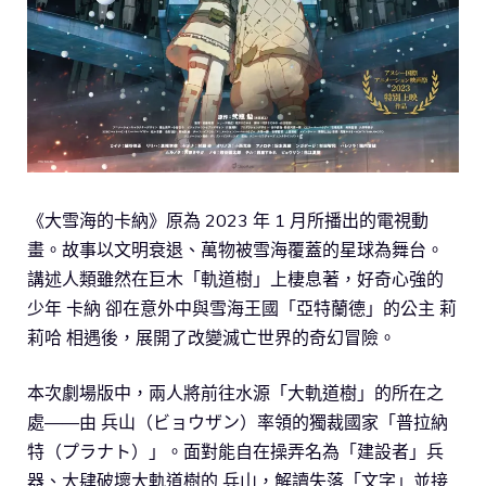
《大雪海的卡納》原為 2023 年 1 月所播出的電視動
畫。故事以文明衰退、萬物被雪海覆蓋的星球為舞台。
講述人類雖然在巨木「軌道樹」上棲息著，好奇心強的
少年 卡納 卻在意外中與雪海王國「亞特蘭德」的公主 莉
莉哈 相遇後，展開了改變滅亡世界的奇幻冒險。
本次劇場版中，兩人將前往水源「大軌道樹」的所在之
處——由 兵山（ビョウザン）率領的獨裁國家「普拉納
特（プラナト）」。面對能自在操弄名為「建設者」兵
器、大肆破壞大軌道樹的 兵山，解讀失落「文字」並接