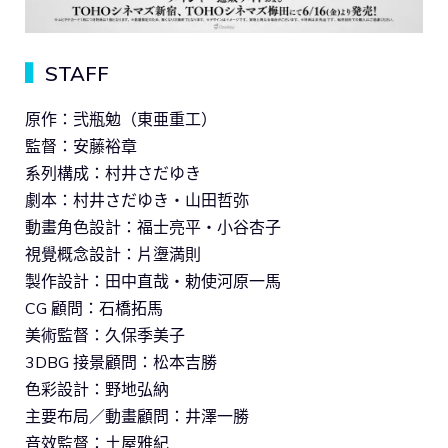
▍
STAFF
原作：弐瓶勉（東亜重工）
監督：安藤裕章
系列構成：村井さだゆき
劇本：村井さだゆき・山田哲弥
動畫角色設計：福士亮平・小谷杏子
視覺概念設計：片塰満則
製作設計：田中直哉・勅使河原一馬
CG 顧問：石橋拓馬
美術監督：久保季美子
3DBG 接景顧問：松本吉勝
色彩設計：野地弘納
主要布局／動畫顧問：井澤一勝
音效監督：土屋雅紀