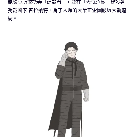
能隨心所欲操弄「建設者」，並在「大軌道樹」建設著
獨裁國家 普拉納特。為了人類的大業正企圖破壞大軌道
樹。