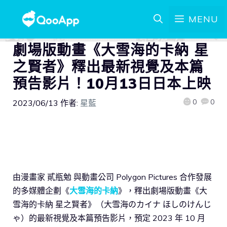
MENU
劇場版動畫《大雪海的卡納 星
之賢者》釋出最新視覺及本篇
預告影片！10月13日日本上映
0
0
2023/06/13
作者:
星藍
由漫畫家 貳瓶勉 與動畫公司 Polygon Pictures 合作發展
的多媒體企劃《
大雪海的卡納
》，釋出劇場版動畫《大
雪海的卡納 星之賢者》（大雪海のカイナ ほしのけんじ
ゃ）的最新視覺及本篇預告影片，預定 2023 年 10 月