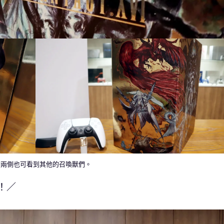
盒兩側也可看到其他的召喚獸們。
！／