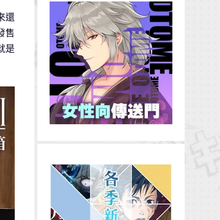
來還
發售
就是