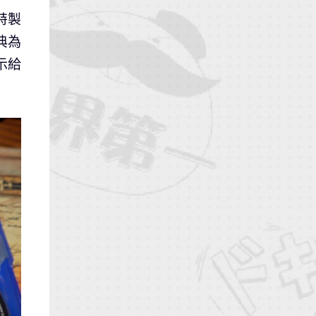
特製
典為
示給