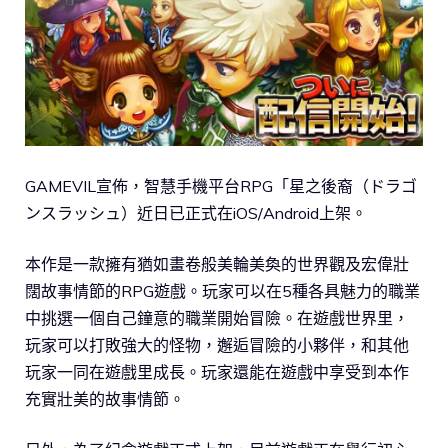
GAMEVIL宣佈，智慧手機平台RPG「星之後裔（ドラゴ
ンスラッシュ）近日已正式在iOS/Android上架。
本作是一款擁有猶如畫卷般美輪美奐的世界觀及宏偉壯
闊故事情節的RPG遊戲。玩家可以在5種各具魅力的職業
中挑選一個自己鐘意的職業開始冒險。在遊戲世界里，
玩家可以打敗強大的怪物，邂逅冒險的小夥伴，和其他
玩家一同在遊戲里成長。玩家還能在遊戲中享受到本作
充實壯美的故事情節。