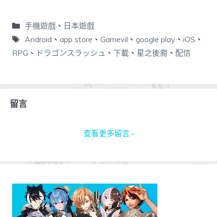
手機遊戲
、
日本遊戲
Android
、
app store
、
Gamevil
、
google play
、
iOS
、
RPG
、
ドラゴンスラッシュ
、
下載
、
星之後裔
、
配信
留言
查看更多留言 ›