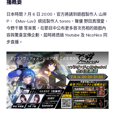
播概要
日本時間 7 月 6 日 20:00，官方將請到遊戲製作人 山岸
P、《Muv-Luv》統括製作人 tororo、聲優 野田真理愛、
今野千聰 等來賓，在節目中公布更多首次亮相的遊戲內
容與驚喜宣傳企劃，屆時將透過 Youtube 及 NicoNico 同
步直播。
【マブラヴ：ディメンションズ】公式生放送第4回