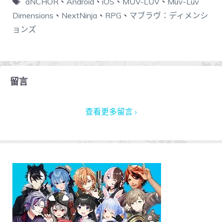
aNCHOR
、
Android
、
iOS
、
MUV-LUV
、
Muv-Luv
Dimensions
、
NextNinja
、
RPG
、
マブラヴ：ディメンシ
ョンズ
留言
查看更多留言 ›