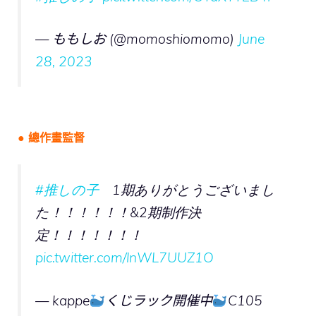
— ももしお (@momoshiomomo)
June
28, 2023
● 總作畫監督
#推しの子
1期ありがとうございまし
た！！！！！！&2期制作決
定！！！！！！！
pic.twitter.com/lnWL7UUZ1O
— kappe
くじラック開催中
C105