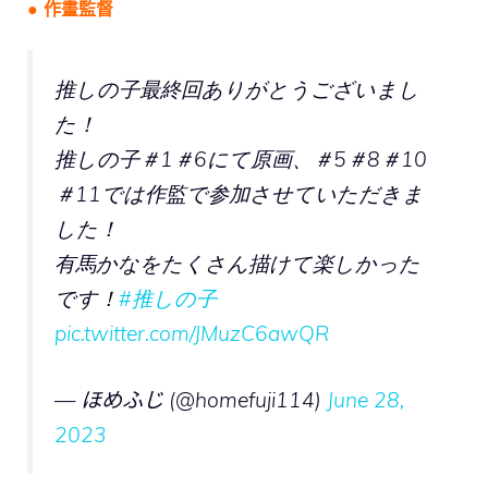
● 作畫監督
推しの子最終回ありがとうございまし
た！
推しの子＃1＃6にて原画、＃5＃8＃10
＃11では作監で参加させていただきま
した！
有馬かなをたくさん描けて楽しかった
です！
#推しの子
pic.twitter.com/JMuzC6awQR
— ほめふじ (@homefuji114)
June 28,
2023