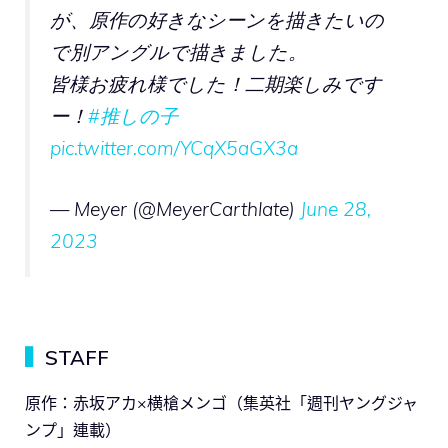
が、原作の好きなシーンを描きたいの
で別アングルで描きました。
皆様お疲れ様でした！二期楽しみです
ー！
#推しの子
pic.twitter.com/YCqX5aGX3a
— Meyer (@MeyerCarthlate)
June 28,
2023
▍
STAFF
原作：赤坂アカ×横槍メンゴ（集英社「週刊ヤングジャ
ンプ」連載）