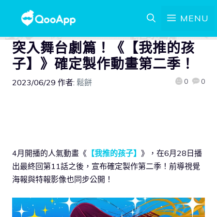
MENU
突入舞台劇篇！《【我推的孩
子】》確定製作動畫第二季！
0
0
2023/06/29
作者:
鬆餅
4月開播的人氣動畫《
【我推的孩子】
》，在6月28日播
出最終回第11話之後，宣布確定製作第二季！前導視覺
海報與特報影像也同步公開！