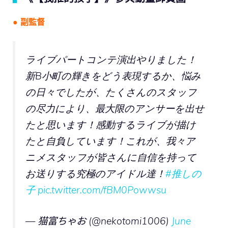
● 副監督
ライブパートコンテ演出やりました！
新B小町の輝きをどう表現するか、悩み
の日々でしたが、たくさんのスタッフ
の尽力により、最大限のアンサーを出せ
たと思います！感動するライブが描け
たと自負しています！これが、我々ア
ニメスタッフが皆さんに自信を持って
お送りする究極のアイドル達！
#推しの
子
pic.twitter.com/fBM0Powwsu
— 猫富ちゃお (@nekotomi1006)
June