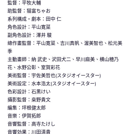
監督：平牧大輔
助監督：猫富ちゃお
系列構成・劇本：田中 仁
角色設計：平山寛菜
副角色設計：澤井 駿
總作畫監督：平山寛菜、吉川真帆、渥美智也、松元美
季
主動畫師：納 武史、沢田犬二、早川麻美、横山穂乃
花、水野公彰、室賀彩花
美術監督：宇佐美哲也(スタジオイースター)
美術設定：水本浩太(スタジオイースター)
色彩設計：石黒けい
攝影監督：桒野貴文
編集：坪根健太郎
音樂：伊賀拓郎
音響監督：高寺たけし
音響効果：川田清貴