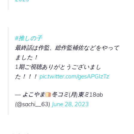
#推しの子
最終話は作監、総作監補佐などをやって
ました！
1期ご視聴ありがとうございまし
た！！！
pic.twitter.com/gesAPGIzTz
— よこやま
冬コミ(月)東ミ18ab
(@sachi__63)
June 28, 2023