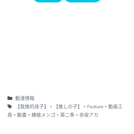
動漫情報
【我推的孩子】
、
【推しの子】
、
Feature
、
動画工
房
、
動畫
、
横槍メンゴ
、
第二季
、
赤坂アカ