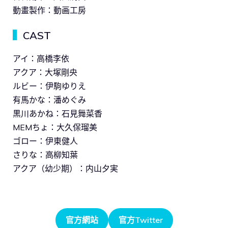
動畫製作：動画工房
▍
CAST
アイ：高橋李依
アクア：大塚剛央
ルビー：伊駒ゆりえ
有馬かな：潘めぐみ
黒川あかね：石見舞菜香
MEMちょ：大久保瑠美
ゴロー：伊東健人
さりな：高柳知葉
アクア（幼少期）：内山夕実
官方網站
官方Twitter