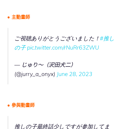
● 主動畫師
ご視聴ありがとうございました！
#推し
の子
pic.twitter.com/rNuRr63ZWU
— じゅり～（沢田犬二）
(@jurry_a_onyx)
June 28, 2023
● 參與動畫師
推しの子最終話少しですが参加してま