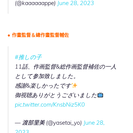
(@kaaaaaappe)
June 28, 2023
● 作畫監督＆總作畫監督輔佐
#推しの子
11話、作画監督&総作画監督補佐の一人
として参加致しました。
感謝&楽しかったです
御視聴ありがとうございました
pic.twitter.com/KnsbNiz5K0
— 渡部里美 (@yasetai_yo)
June 28,
2023