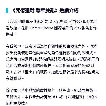
▍
《咒術迴戰 戰華雙亂》遊戲介紹
《咒術迴戰 戰華雙亂》是以人氣動漫《咒術迴戰》為主
題改編，採用 Unreal Engine 開發製作的2vs2對戰動作
遊戲。
在遊戲中，玩家可重溫原作劇情的故事模式之外，也將
推出能夠使用其他動畫登場角色進行戰鬥的對戰模式。
玩家可自由選擇2位咒術師或咒靈組成隊伍，透過不同角
色組合施展出獨特的連攜技，與其他玩家展開2vs2對
戰，追求「至高」的境界。遊戲也預計最多支援4位玩家
在線對戰。
除了預告片中登場的虎杖悠仁、伏黑惠、釘崎野薔薇、
五條悟外，本作也預計有超過15名《咒術迴戰》中的人
氣角色參戰。