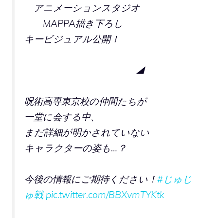
アニメーションスタジオ
MAPPA描き下ろし
キービジュアル公開！
◢
呪術高専東京校の仲間たちが
一堂に会する中、
まだ詳細が明かされていない
キャラクターの姿も…？
今後の情報にご期待ください！
#じゅじ
ゅ戦
pic.twitter.com/BBXvmTYKtk