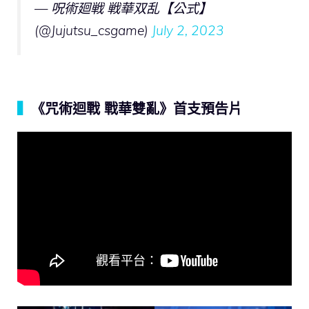
— 呪術廻戦 戦華双乱【公式】
(@Jujutsu_csgame)
July 2, 2023
▍
《咒術迴戰 戰華雙亂》首支預告片