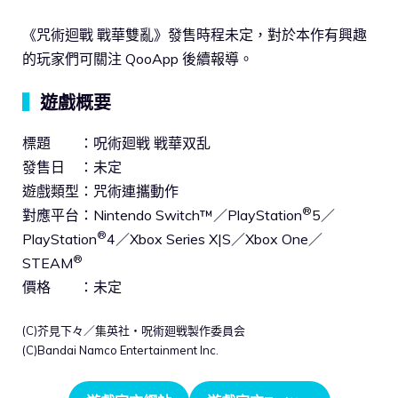
《咒術迴戰 戰華雙亂》發售時程未定，對於本作有興趣
的玩家們可關注 QooApp 後續報導。
▍
遊戲概要
標題 ：呪術廻戦 戦華双乱
發售日 ：未定
遊戲類型：咒術連攜動作
®
對應平台：Nintendo Switch™／PlayStation
5／
®
PlayStation
4／Xbox Series X|S／Xbox One／
®
STEAM
價格 ：未定
(C)芥見下々／集英社・呪術廻戦製作委員会
(C)Bandai Namco Entertainment Inc.