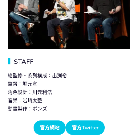
▍
STAFF
總監修・系列構成：出渕裕
監督：堀元宣
角色設計：川元利浩
音樂：岩崎太整
動畫製作：ボンズ
官方網站
官方Twitter