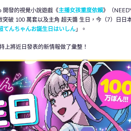
mono 開發的視覺小說遊戲《
主播女孩重度依賴
》（NEED
售數突破 100 萬套以及主角 超天醬 生日，今（7）日日
超てんちゃんお誕生日はいしん
」。
在推特上將近日發表的新情報做了彙整！