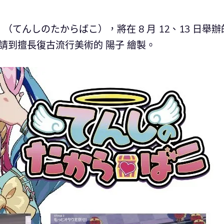
てんしのたからばこ），將在 8 月 12、13 日舉辦
其中封面請到擅長復古流行美術的 陽子 繪製。