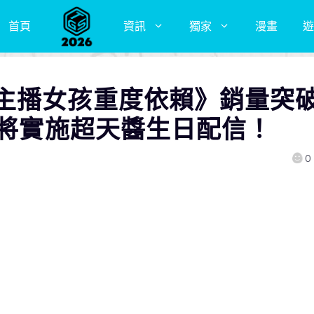
首頁
資訊
獨家
漫畫
遊
主播女孩重度依賴》銷量突
間將實施超天醬生日配信！
0