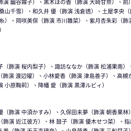
飾演 幽谷霧子）、黒木ほの香（飾演 大崎甘奈）、前
 桑山千雪）、和久井 優（飾演 浅倉透）、土屋李央（
小糸）、岡咲美保（飾演 市川雛菜）、紫月杏朱彩（飾
）
子（飾演 桜内梨子）、諏訪ななか（飾演 松浦果南）
（飾演 渡辺曜）、小林愛香（飾演 津島善子）、高槻
 小原鞠莉）、降幡 愛（飾演 黒澤ルビィ）
優（飾演 中須かすみ）、久保田未夢（飾演 朝香果林
（飾演 近江彼方）、林 鼓子（飾演 優木せつ菜）、指