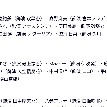
嵐裕美（飾演 双葉杏）、髙野麻美（飾演 宮本フレデ
みれ（飾演 アナスタシア）、富田美憂（飾演 砂塚あ
田 輝（飾演 ナターリア）、立花日菜（飾演 久川
さ（飾演 最上静香）、Machico（飾演 伊吹翼）、
り（飾演 天空橋朋花）、中村温姫（飾演 ロコ）、平
 横山奈緒）
（飾演 田中摩美々）、八巻アンナ（飾演 白瀬咲耶）