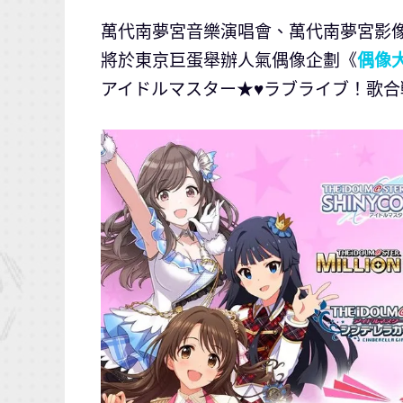
萬代南夢宮音樂演唱會、萬代南夢宮影像製作、
將於東京巨蛋舉辦人氣偶像企劃《
偶像
アイドルマスター★♥ラブライブ！歌合