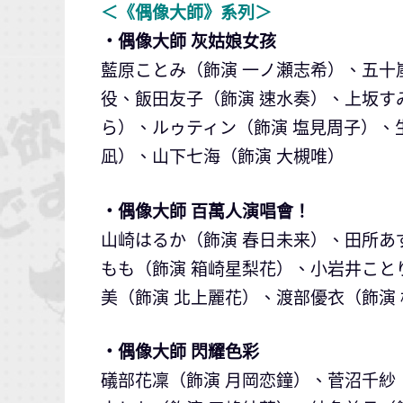
＜《偶像大師》系列＞
・偶像大師 灰姑娘女孩
藍原ことみ（飾演 一ノ瀬志希）、五十
役、飯田友子（飾演 速水奏）、上坂す
ら）、ルゥティン（飾演 塩見周子）、生
凪）、山下七海（飾演 大槻唯）
・偶像大師 百萬人演唱會！
山崎はるか（飾演 春日未来）、田所あず
もも（飾演 箱崎星梨花）、小岩井こと
美（飾演 北上麗花）、渡部優衣（飾演
・偶像大師 閃耀色彩
礒部花凜（飾演 月岡恋鐘）、菅沼千紗