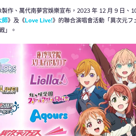
萬代南夢宮娛樂宣布，2023 年 12 月 9 日、10
大師
》及《
Love Live!
》的聯合演唱會活動「異次元フ
戦」。