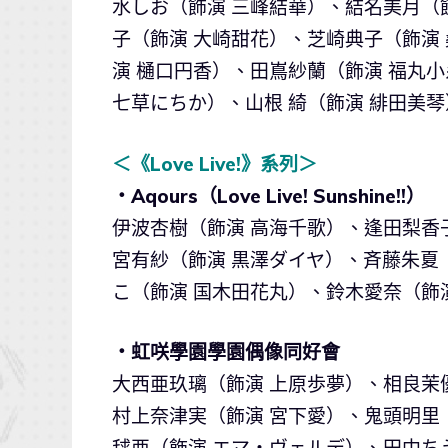
水しお（飾演 三峰結華）、結名美月（
子（飾演 大崎甜花）、芝崎典子（飾演
演 樋口円香）、田嶌紗蘭（飾演 福丸
七草にちか）、山根 綺（飾演 緋田美琴
＜《Love Live!》系列＞
・Aqours（Love Live! Sunshine!!）
伊波杏樹（飾演 高海千歌）、逢田梨香
宮有紗（飾演 黒澤ダイヤ）、斉藤朱夏
こ（飾演 国木田花丸）、鈴木愛奈（飾演
・虹咲學園學園偶像同好會
大西亜玖璃（飾演 上原歩夢）、相良茉
村上奈津実（飾演 宮下愛）、鬼頭明里