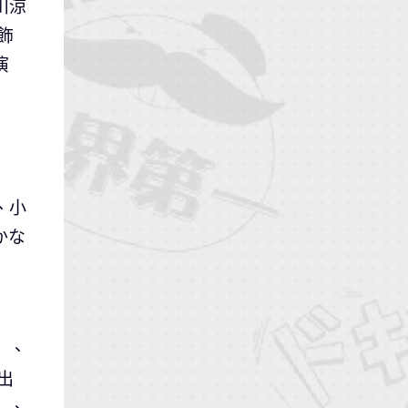
川涼
飾
演
、小
かな
）、
出