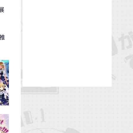
」
展
或推