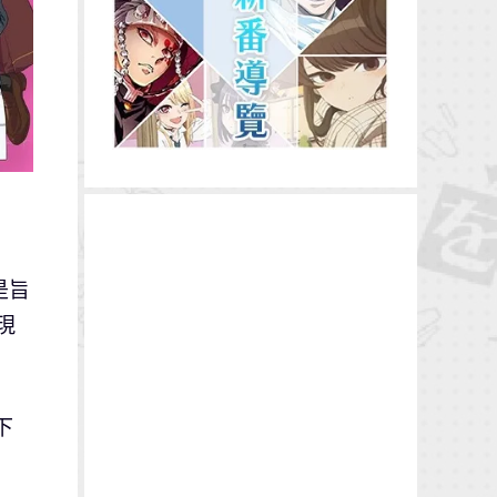
是旨
現
下