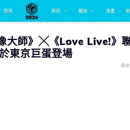
首頁
資訊
獨家
漫畫
遊
師》╳《Love Live!》
將於東京巨蛋登場
0