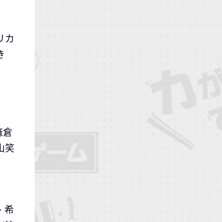
リカ
き
麻倉
山笑
、希