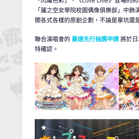
「閃耀色彩」，《Love Live!》登場的則
「蓮之空女學院校園偶像俱樂部」中飾
開各式各樣的原創企劃，不論是單坑還
聯合演唱會的
最速先行抽選申請
將於日本
特確認。