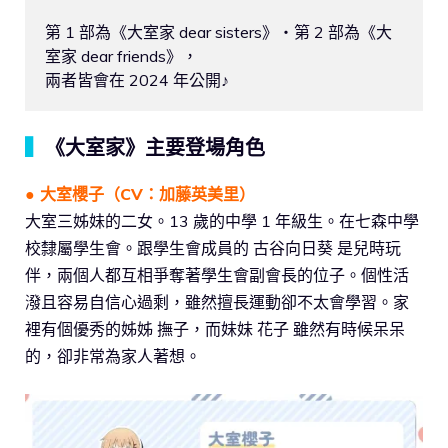
第 1 部為《大室家 dear sisters》・第 2 部為《大
室家 dear friends》，

兩者皆會在 2024 年公開♪
▍
《大室家》主要登場角色
● 大室櫻子（CV：加藤英美里）
大室三姊妹的二女。13 歲的中學 1 年級生。在七森中學
校隸屬學生會。跟學生會成員的 古谷向日葵 是兒時玩
伴，兩個人都互相爭奪著學生會副會長的位子。個性活
潑且容易自信心過剩，雖然擅長運動卻不太會學習。家
裡有個優秀的姊姊 撫子，而妹妹 花子 雖然有時候呆呆
的，卻非常為家人著想。