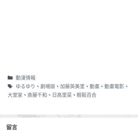
動漫情報
ゆるゆり
、
劇場版
、
加藤英美里
、
動畫
、
動畫電影
、
大室家
、
斎藤千和
、
日高里菜
、
輕鬆百合
留言