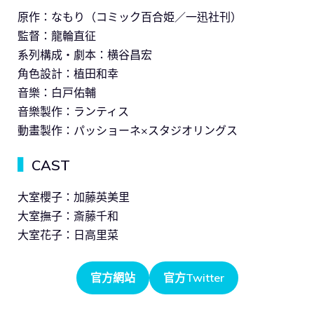
原作：なもり（コミック百合姫／一迅社刊）
監督：龍輪直征
系列構成・劇本：横谷昌宏
角色設計：植田和幸
音樂：白戸佑輔
音樂製作：ランティス
動畫製作：パッショーネ×スタジオリングス
▍
CAST
大室櫻子：加藤英美里
大室撫子：斎藤千和
大室花子：日高里菜
官方網站
官方Twitter