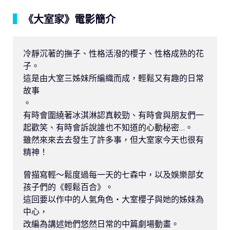
▍
《大室家》電影簡介
冷靜沉著的撫子、性格活潑的櫻子、性格成熟的花
子。

這是由大室三姊妹所編織而成，輕鬆又有趣的日常
故事

。

有時會圍繞著冰淇淋認真較勁、有時會與朋友們一
起歡笑、有時會訴說誰也不知道的心動秘密…。

雖然來來去去發生了許多事，但大室家今天也很有
精神！

曾描寫輕～鬆度過每一天的七森中，以及娛樂部女
孩子們的《輕鬆百合》。

這回要以作中的人氣角色・大室櫻子與她的姊妹為
中心，

改編為講述她們悠然日常的中篇劇場動畫。
