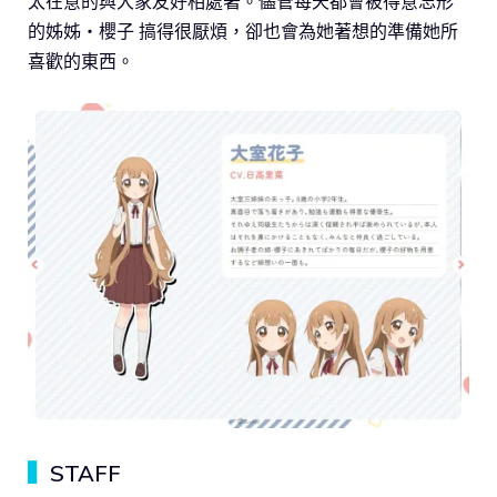
太在意的與大家友好相處著。儘管每天都會被得意忘形
的姊姊・櫻子 搞得很厭煩，卻也會為她著想的準備她所
喜歡的東西。
▍
STAFF