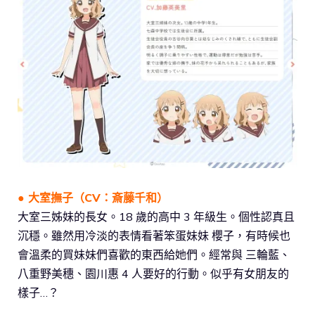
● 大室撫子（CV：斎藤千和）
大室三姊妹的長女。18 歲的高中 3 年級生。個性認真且
沉穩。雖然用冷淡的表情看著笨蛋妹妹 櫻子，有時候也
會溫柔的買妹妹們喜歡的東西給她們。經常與 三輪藍、
八重野美穗、園川惠 4 人要好的行動。似乎有女朋友的
樣子…？