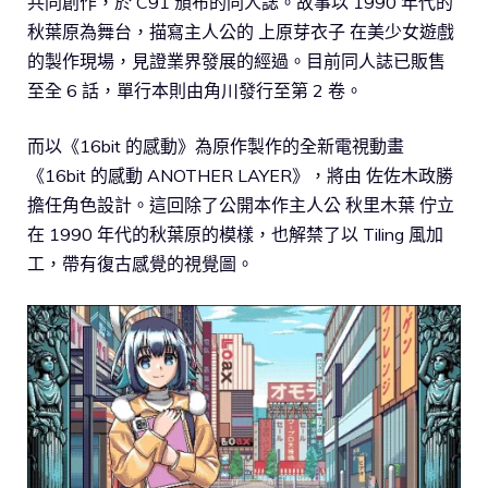
共同創作，於 C91 頒布的同人誌。故事以 1990 年代的
秋葉原為舞台，描寫主人公的 上原芽衣子 在美少女遊戲
的製作現場，見證業界發展的經過。目前同人誌已販售
至全 6 話，單行本則由角川發行至第 2 卷。
而以《16bit 的感動》為原作製作的全新電視動畫
《16bit 的感動 ANOTHER LAYER》，將由 佐佐木政勝
擔任角色設計。這回除了公開本作主人公 秋里木葉 佇立
在 1990 年代的秋葉原的模樣，也解禁了以 Tiling 風加
工，帶有復古感覺的視覺圖。