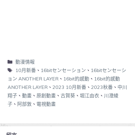
動漫情報
10月新番
、
16bitセンセーション
、
16bitセンセーシ
ョン ANOTHER LAYER
、
16bit的感動
、
16bit的感動
ANOTHER LAYER
、
2023 10月新番
、
2023秋番
、
中川
翔子
、
動畫
、
原創動畫
、
古賀葵
、
堀江由衣
、
川澄綾
子
、
阿部敦
、
電視動畫