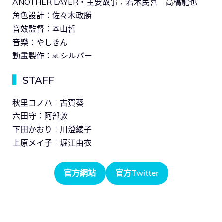
ANOTHER LAYER・主要故事：若木民喜 高橋龍也
角色設計：佐々木政勝
音效監督：本山哲
音樂：やしきん
動畫製作：st.シルバー
▍
STAFF
秋里コノハ：古賀葵
六田守：阿部敦
下田かおり：川澄綾子
上原メイ子：堀江由衣
官方網站
官方Twitter