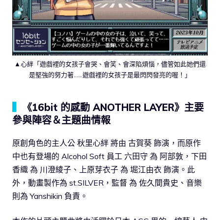
▲心絆「遊戲裡的女孩子會哭、會笑、會深陷煩惱，儘管如此她們還
是堅強的努力著……遊戲裡的女孩子是最閃閃發亮的喔！」
▍
《16bit 的感動 ANOTHER LAYER》主要
參與陣容＆主題曲情報
原創角色的主人公 秋里心絆 將由 古賀葵 飾演，而原作
中也有登場的 Alcohol Soft 員工 六田守 為 阿部敦，下田
香織 為 川澄綾子、上原芽衣子 為 堀江由衣 飾演。此
外，動畫製作為 st.SILVER，監督 為 佐久間貴史、音樂
則為 Yanshikin 負責。