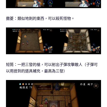
撒菱：類似地刺的東西，可以殺死怪物。
短筒：一把三發的槍，可以射出子彈攻擊敵人（子彈可
以用撿到的道具補充，最高為三發）