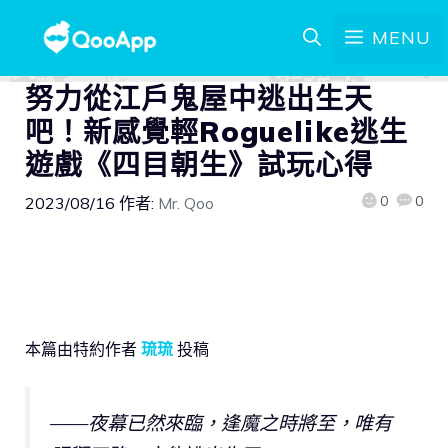
MENU
努力從江戶鬼屋中逃出生天
吧！新感覺輕Roguelike逃生
遊戲《四目朝生》試玩心得
0
0
2023/08/16
作者:
Mr. Qoo
本篇由特約作者
琉琉
投稿
——夜幕已然來臨，逢魔之時將至，唯有