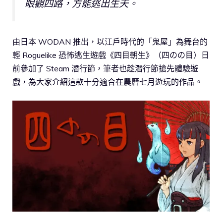
眼觀四路，方能逃出生天。
由日本 WODAN 推出，以江戶時代的「鬼屋」為舞台的
輕 Roguelike 恐怖逃生遊戲《四目朝生》（四のの目）日
前參加了 Steam 潛行節，筆者也趁潛行節搶先體驗遊
戲，為大家介紹這款十分適合在農曆七月遊玩的作品。