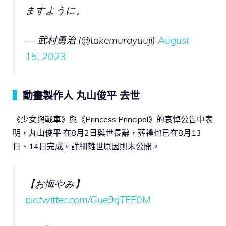
ますように。
— 武村勇治 (@takemurayuuji)
August
15, 2023
▍
動畫製作人 丸山俊平 去世
《少女與戰車》與《Princess Principal》的哀悼公告中表
明，丸山俊平 在8月2日與世長辭，葬禮也已在8月13
日、14日完成。詳細離世原因則未公開。
【お悔やみ】
pic.twitter.com/Gue9qTEE0M