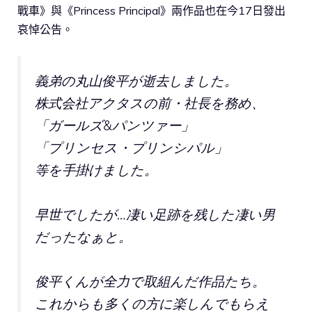
戰車》與《Princess Principal》兩作品也在今17日發出
哀悼公告。
義弟の丸山俊平が逝去しました。
株式会社アクタスの前・社長を務め、
「ガールズ&パンツァー」
「プリンセス・プリンシパル」
等を手掛けました。
早世でしたが…凄い足跡を残した凄い男
だったなぁと。
俊平くんが全力で取組んだ作品たち。
これからも多くの方に楽しんでもらえ