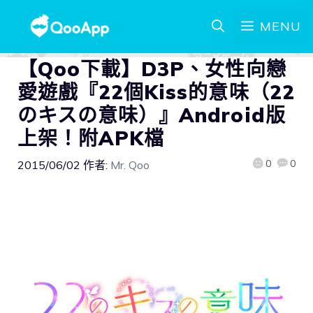
MENU
【Qoo下載】D3P、女性向戀
愛遊戲『22個Kiss的意味（22
のキスの意味）』Android版
上架！附APK檔
0
0
2015/06/02
作者:
Mr. Qoo