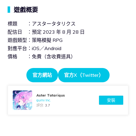
▍
遊戲概要
標題 ：アスタータタリクス
配信日 ：預定 2023 年 8 月 28 日
遊戲類型：策略模擬 RPG
對應平台：iOS／Android
價格 ：免費（含收費道具）
官方網站
官方X（Twitter）
Aster Tatariqus
安裝
gumi Inc.
評分:
3.7