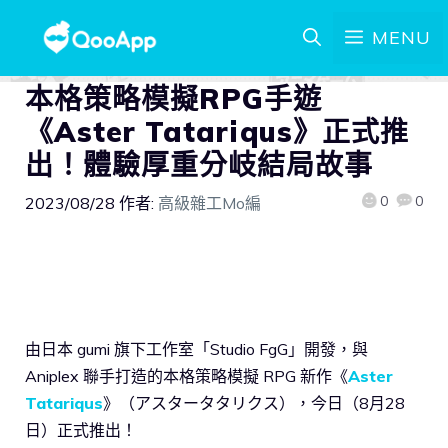
MENU
本格策略模擬RPG手遊
《Aster Tatariqus》正式推
出！體驗厚重分岐結局故事
0
0
2023/08/28
作者:
高級雜工Mo編
由日本 gumi 旗下工作室「Studio FgG」開發，與
Aniplex 聯手打造的本格策略模擬 RPG 新作《
Aster
Tatariqus
》（アスタータタリクス），今日（8月28
日）正式推出！