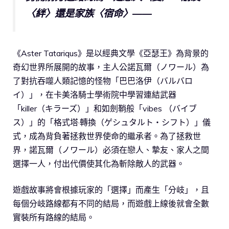
〈絆〉還是家族〈宿命〉――
《Aster Tatariqus》是以經典文學《亞瑟王》為背景的
奇幻世界所展開的故事，主人公諾瓦爾（ノワール）為
了對抗吞噬人類記憶的怪物「巴巴洛伊（バルバロ
イ）」，在卡美洛騎士學術院中學習連結武器
「killer（キラーズ）」和如劍鞘般「vibes （バイブ
ス）」的「格式塔·轉換（ゲシュタルト・シフト）」儀
式，成為背負著拯救世界使命的繼承者。為了拯救世
界，諾瓦爾（ノワール）必須在戀人、摯友、家人之間
選擇一人，付出代價使其化為斬除敵人的武器。
遊戲故事將會根據玩家的「選擇」而產生「分岐」，且
每個分岐路線都有不同的結局，而遊戲上線後就會全數
實裝所有路線的結局。