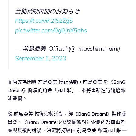
芸能活動再開のお知らせ
https://t.co/viK2ISzZgS
pic.twitter.com/0g0JnX5ahs
— 前島亜美_Official (@_maeshima_ami)
September 1, 2023
而原先為因應 前島亞美 停止活動，前島亞美 於《BanG
Dream!》飾演的角色「丸山彩」，本將重新進行甄選飾
演聲優。
隨 前島亞美 恢復演藝活動，經《BanG Dream!》製作委
員會、《BanG Dream! 少女樂團派對》企劃內部慎重考
慮與反覆討論後，決定將持續由 前島亞美 飾演丸山彩一