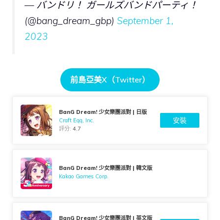
— バンドリ！ ガールズバンドパーティ！
(@bang_dream_gbp)
September 1,
2023
前島亞美X（Twitter）
BanG Dream! 少女樂團派對 | 日版
安裝
Craft Egg, Inc.
評分:
4.7
BanG Dream! 少女樂團派對 | 韓文版
Kakao Games Corp.
BanG Dream! 少女樂團派對 | 英文版