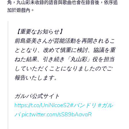
角，丸山彩未收錄的語音與歌曲也會在錄音後，依序追
加於遊戲內。
【重要なお知らせ】
前島亜美さんが芸能活動を再開されるこ
ととなり、改めて慎重に検討、協議を重
ねた結果、引き続き「丸山彩」役を担当
していただくことになりましたのでご
報告いたします。
ガルパ公式サイト
https://t.co/UniNlcoeS2
#バンドリ
#ガル
パ
pic.twitter.com/sS89bAavaR