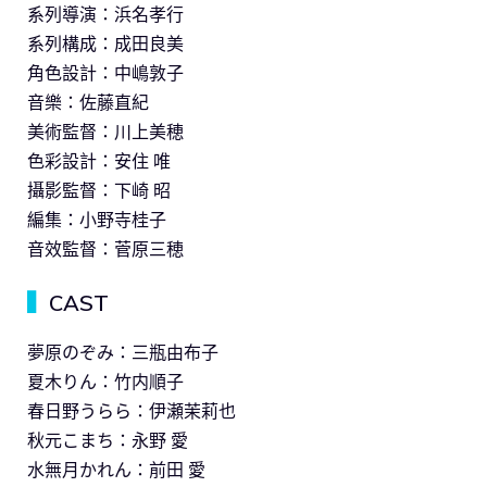
系列導演：浜名孝行
系列構成：成田良美
角色設計：中嶋敦子
音樂：佐藤直紀
美術監督：川上美穂
色彩設計：安住 唯
攝影監督：下崎 昭
編集：小野寺桂子
音效監督：菅原三穂
▍
CAST
夢原のぞみ：三瓶由布子
夏木りん：竹内順子
春日野うらら：伊瀬茉莉也
秋元こまち：永野 愛
水無月かれん：前田 愛