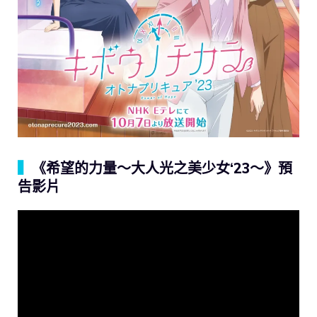
▍
《希望的力量～大人光之美少女‘23～》預
告影片