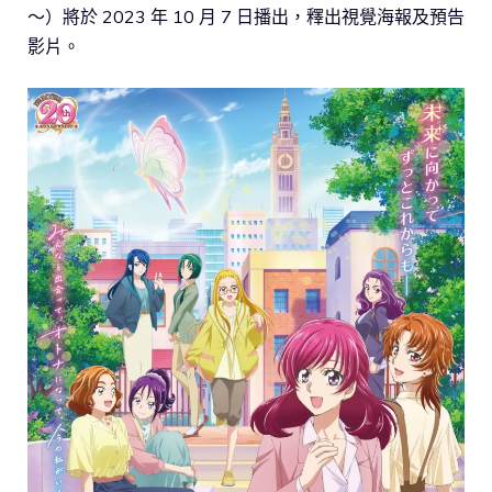
～）將於 2023 年 10 月 7 日播出，釋出視覺海報及預告
影片。