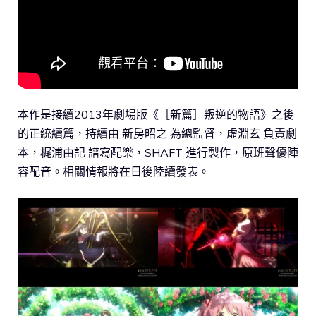
本作是接續2013年劇場版《［新篇］叛逆的物語》之後
的正統續篇，持續由 新房昭之 為總監督，虛淵玄 負責劇
本，梶浦由記 譜寫配樂，SHAFT 進行製作，原班聲優陣
容配音。相關情報將在日後陸續發表。