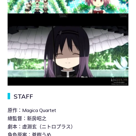
▍
STAFF
原作：Magica Quartet
總監督：新房昭之
劇本：虚淵玄（ニトロプラス）
角色原案：蒼樹うめ