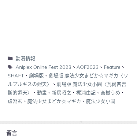
動漫情報
Aniplex Online Fest 2023
、
AOF2023
、
Feature
、
SHAFT
、
劇場版
、
劇場版 魔法少女まどか☆マギカ〈ワ
ルプルギスの廻天〉
、
劇場版 魔法少女小圓〈瓦爾普吉
斯的迴天〉
、
動畫
、
新房昭之
、
梶浦由記
、
蒼樹うめ
、
虚淵⽞
、
魔法少女まどか☆マギカ
、
魔法少女小圓
留言