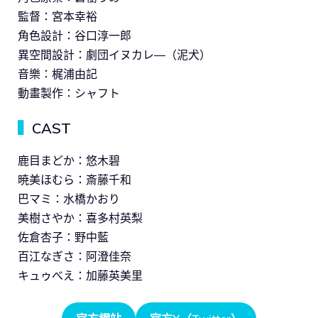
監督：宮本幸裕
角色設計：谷口淳一郎
異空間設計：劇団イヌカレ―（泥犬）
音樂：梶浦由記
動畫製作：シャフト
▍
CAST
鹿目まどか：悠木碧
暁美ほむら：斎藤千和
巴マミ：水橋かおり
美樹さやか：喜多村英梨
佐倉杏子：野中藍
百江なぎさ：阿澄佳奈
キュゥべえ：加藤英美里