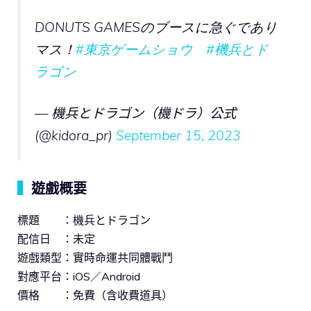
DONUTS GAMESのブースに急ぐであり
マス！
#東京ゲームショウ
#機兵とド
ラゴン
— 機兵とドラゴン（機ドラ）公式
(@kidora_pr)
September 15, 2023
▍
遊戲概要
標題 ：機兵とドラゴン
配信日 ：未定
遊戲類型：實時命運共同體戰鬥
對應平台：iOS／Android
價格 ：免費（含收費道具）