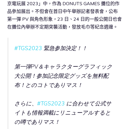
京電玩展 2023」中，作為 DONUTS GAMES 攤位的作
品參加展出。不但會在首日中午舉辦記者發表會，公布
第一彈 PV 與角色形象，23 日、24 日的一般公開日也會
在攤位內舉辦不定期突襲活動，發放毛巾等紀念週邊。
#TGS2023
緊急参加決定！！
第一弾PV＆キャラクターグラフィック
大公開！参加記念限定グッズを無料配
布！とのコトでありマス！
さらに、
#TGS2023
に合わせて公式サ
イトも情報満載にリニューアルすると
の噂でありマス！