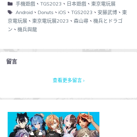
手機遊戲
、
TGS2023
、
日本遊戲
、
東京電玩展
Android
、
Donuts
、
iOS
、
TGS2023
、
安藤武博
、
東
京電玩展
、
東京電玩展2023
、
森山尋
、
機兵とドラゴ
ン
、
機兵與龍
留言
查看更多留言 ›