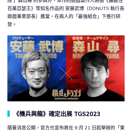
除了 森山尋 的參與外，本作的遊戲製作人將由《擴散性
百萬亞瑟王》等知名作品的 安藤武博（DONUTS 執行長
遊戲事業部長）擔當，在兩人的「最強組合」下進行研
發。
▍
《機兵與龍》確定出展 TGS2023
隨著消息公開，官方也宣布將在 9 月 21 日起舉辦的「東