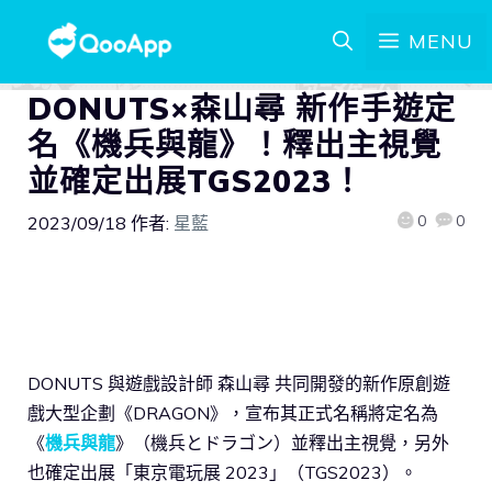
MENU
DONUTS×森山尋 新作手遊定
名《機兵與龍》！釋出主視覺
並確定出展TGS2023！
0
0
2023/09/18
作者:
星藍
DONUTS 與遊戲設計師 森山尋 共同開發的新作原創遊
戲大型企劃《DRAGON》，宣布其正式名稱將定名為
《
機兵與龍
》（機兵とドラゴン）並釋出主視覺，另外
也確定出展「東京電玩展 2023」（TGS2023）。