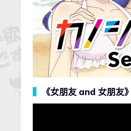
▍
《女朋友 and 女朋友