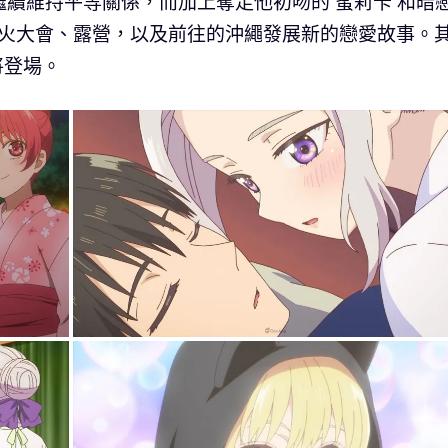
渚繼續維持平等關係，而加上奪走他初吻的 蜜莉卡 和暗戀
煙火大會、露營，以及前往的沖繩發展新的戀愛故事。
將登場。