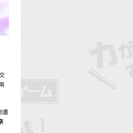
交
兩
動畫
奈