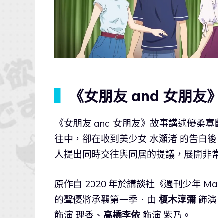
▍
《女朋友 and 女朋友
《女朋友 and 女朋友》故事講述優柔
往中，卻在收到美少女 水瀬渚 的告白
人提出同時交往與同居的提議，展開非常規
原作自 2020 年於講談社《週刊少年 M
的聲優將承襲第一季．由
榎木淳彌
飾演
飾演 理香、
高橋李依
飾演 紫乃。