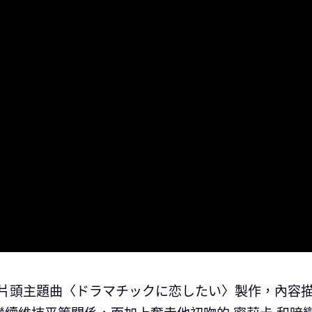
當的片頭主題曲〈ドラマチックに恋したい〉製作，內容