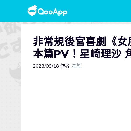
非常規後宮喜劇《女朋
本篇PV！星崎理沙 
2023/09/18
作者:
星藍