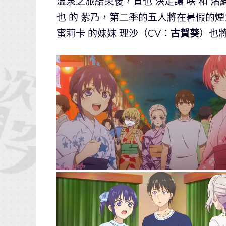
溫泉之旅結束後，直也 決定讓 咲 和 
也 的 紫乃，第二季的五人將在暑假的
蜜莉卡 的妹妹 理沙（CV：
古賀葵
）也