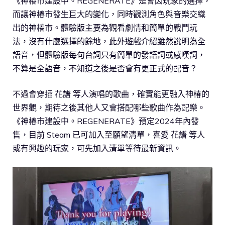
《神椿市建設中。REGENERATE》是會因玩家的選擇，
而讓神椿市發生巨大的變化，同時觀測角色與音樂交織
出的神椿市。體驗版主要為觀看劇情和簡單的戰鬥玩
法，沒有什麼選擇的餘地，此外遊戲介紹雖然說明為全
語音，但體驗版每句台詞只有簡單的發語詞或感嘆詞，
不算是全語音，不知道之後是否會有更正式的配音？
不過會穿插 花譜 等人演唱的歌曲，確實能更融入神椿的
世界觀，期待之後其他人又會搭配哪些歌曲作為配樂。
《神椿市建設中。REGENERATE》預定2024年內發
售，目前 Steam 已可加入至願望清單，喜愛 花譜 等人
或有興趣的玩家，可先加入清單等待最新資訊。