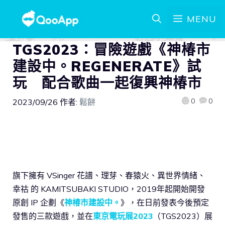
MENU
TGS2023：冒險遊戲《神椿市
建設中。REGENERATE》試
玩 配合歌曲一起復興神椿市
0
0
2023/09/26
作者:
鬆餅
旗下擁有 VSinger 花譜、理芽、春猿火、異世界情緒、
幸祜 的 KAMITSUBAKI STUDIO，2019年起開始開發
原創 IP 企劃《
神椿市建設中。
》，在日前發表今後預定
發售的三款遊戲，並在
東京電玩展2023
（TGS2023）展