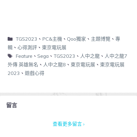
TGS2023
、
PC&主機
、
Qoo獨家
、
主題博覽
、
專
輯
、
心得測評
、
東京電玩展
Feature
、
Sega
、
TGS2023
、
人中之龍
、
人中之龍7
外傳 英雄無名
、
人中之龍8
、
東京電玩展
、
東京電玩展
2023
、
遊戲心得
留言
查看更多留言 ›