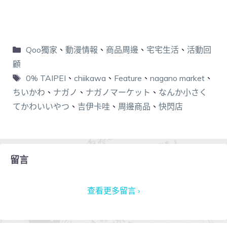
Qoo獨家
、
動漫情報
、
商品周邊
、
宅宅生活
、
活動回
顧
0% TAIPEI
、
chiikawa
、
Feature
、
nagano market
、
ちいかわ
、
ナガノ
、
ナガノマーケット
、
なんか小さく
てかわいいやつ
、
吉伊卡哇
、
周邊商品
、
快閃店
留言
查看更多留言 ›