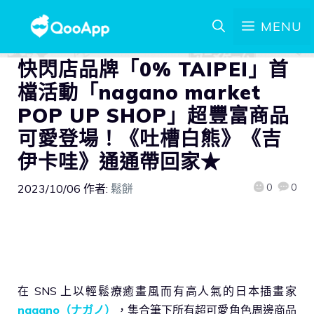
MENU
快閃店品牌「0% TAIPEI」首
檔活動「nagano market
POP UP SHOP」超豐富商品
可愛登場！《吐槽白熊》《吉
伊卡哇》通通帶回家★
0
0
2023/10/06
作者:
鬆餅
在 SNS 上以輕鬆療癒畫風而有高人氣的日本插畫家
nagano（ナガノ）
，集合筆下所有超可愛角色周邊商品