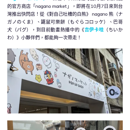
的官方商店「nagano market」，即將在10月7日來到台
灣推出快閃店！從《對自己吐槽的白熊》 nagano 熊（ナ
ガノのくま）、鼴鼠可樂餅（もぐらコロッケ）、巴哥
犬（パグ），到目前動畫熱播中的《
吉伊卡哇
（ちいか
わ）》小夥伴們，都能夠一次帶走！