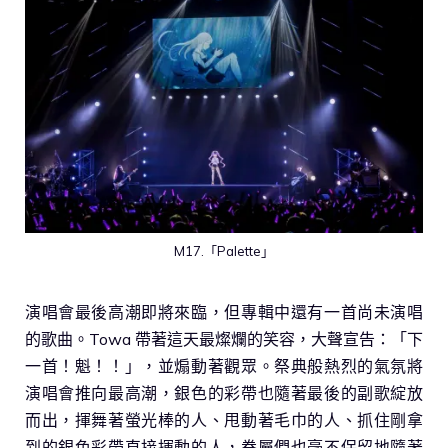
M17.「Palette」
演唱會最後高潮即將來臨，但專輯中還有一首尚未演唱
的歌曲。Towa 帶著這天最燦爛的笑容，大聲宣告：「下
一首！魁！！」，並煽動著觀眾。祭典般熱烈的氣氛將
演唱會推向最高潮，銀色的彩帶也隨著最後的副歌綻放
而出，揮舞著螢光棒的人、甩動著毛巾的人、抓住剛拿
到的銀色彩帶直接揮動的人，眷屬們也毫不保留地隨著