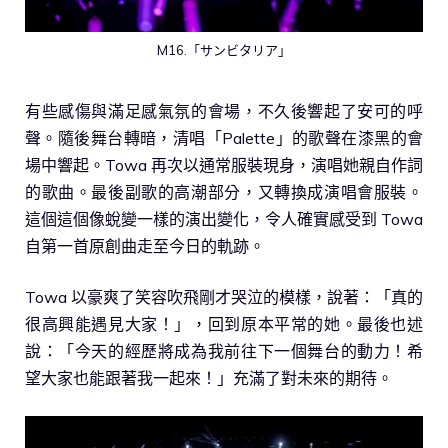
M16.「サンビタリア」
有些感傷與滿足感氣氛的會場，不久後響起了安可的呼
聲。隨後舞台轉暗，清唱「Palette」的歌聲在漆黑的會
場中響起。Towa 再次以通常服裝現身，演唱她親自作詞
的歌曲。最後副歌的高潮部分，又轉換成演唱會服裝。
這個這個像蛻變一樣的演出變化，令人確實感受到 Towa
自第一首原創曲走至今日的軌跡。
Towa 以豪爽了笑容吹飛剛才哭泣的模樣，說著：「真的
很高興能遇見大家！」，回到原本平常的她。最後也述
說：「今天的經歷將成為我前往下一個舞台的動力！希
望大家也能跟著我一起來！」充滿了對未來的期待。