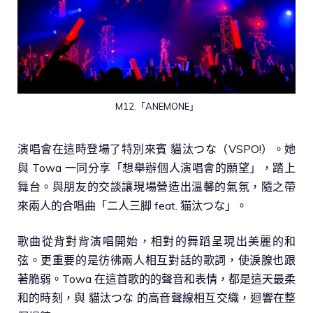
M12.「ANEMONE」
演唱會在這時登場了特別來賓 貓汰つな（VSPO!）。她
與 Towa 一同分享「想舉辦個人演唱會的願望」，踏上
舞台。與朋友的交談讓現場營造出溫馨的氣氛，隨之帶
來兩人的合唱曲「二人三脚 feat. 猫汰つな」。
歌曲從背對背演唱開始，相對的舞蹈呈現出美麗的和
弦。更重要的是彷彿兩人相互對話的歌詞，使淚腺也跟
著脆弱。Towa 在這首歌的的聲音和表情，都是這天最柔
和的時刻，與 貓汰つな 的高音聲線相互交織，迴響在整