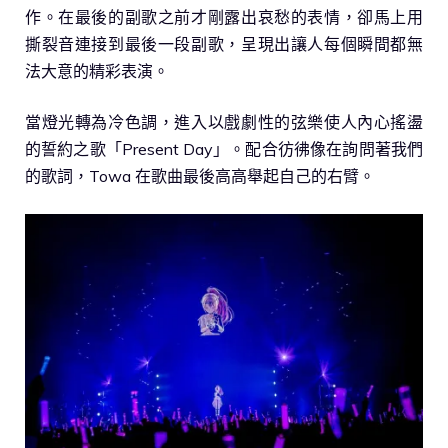
作。在最後的副歌之前才剛露出哀愁的表情，卻馬上用
撕裂音連接到最後一段副歌，呈現出讓人每個瞬間都無
法大意的精彩表演。
當燈光轉為冷色調，進入以戲劇性的弦樂使人內心搖盪
的誓約之歌「Present Day」。配合彷彿像在詢問著我們
的歌詞，Towa 在歌曲最後高高舉起自己的右臂。