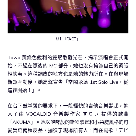
M1.「FACT」
Towa 黃綠色銳利的雙眼散發光芒，揭示演唱會正式開
始，不過在隨後的 MC 部分，她也沒有掩飾自己的緊張
輕笑著。這種調皮的地方也是她的魅力所在。在與現場
觀眾互動後，她高聲宣告「常闇永遠 1st Solo Live，從
這裡開始！」。
在台下鼓掌聲的要求下，一段輕快的吉他音樂響起，進
入了由 VOCALOID 音樂製作家 すりぃ 提供的歌曲
「AKUMA」。她以咆哮般的嘶啞歌聲和小惡魔風格的可
愛舞蹈兩種反差，擄獲了現場所有人，而在副歌「デビ