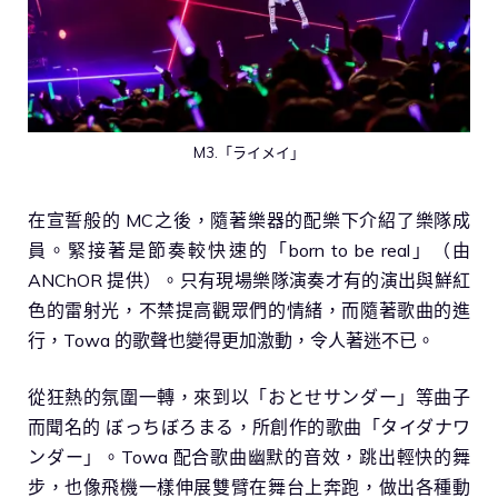
M3.「ライメイ」
在宣誓般的 MC之後，隨著樂器的配樂下介紹了樂隊成
員。緊接著是節奏較快速的「born to be real」（由
ANChOR 提供）。只有現場樂隊演奏才有的演出與鮮紅
色的雷射光，不禁提高觀眾們的情緒，而隨著歌曲的進
行，Towa 的歌聲也變得更加激動，令人著迷不已。
從狂熱的氛圍一轉，來到以「おとせサンダー」等曲子
而聞名的 ぼっちぼろまる，所創作的歌曲「タイダナワ
ンダー」。Towa 配合歌曲幽默的音效，跳出輕快的舞
步，也像飛機一樣伸展雙臂在舞台上奔跑，做出各種動