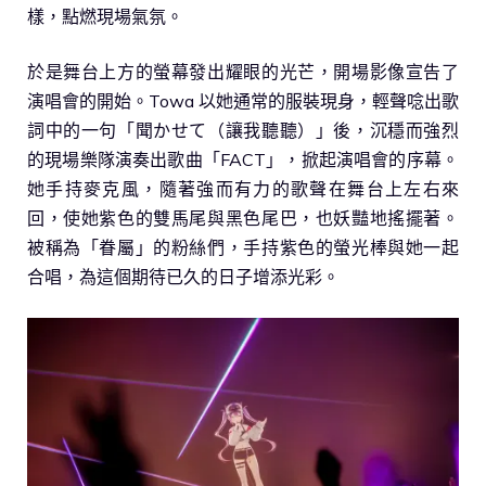
樣，點燃現場氣氛。
於是舞台上方的螢幕發出耀眼的光芒，開場影像宣告了
演唱會的開始。Towa 以她通常的服裝現身，輕聲唸出歌
詞中的一句「聞かせて（讓我聽聽）」後，沉穩而強烈
的現場樂隊演奏出歌曲「FACT」，掀起演唱會的序幕。
她手持麥克風，隨著強而有力的歌聲在舞台上左右來
回，使她紫色的雙馬尾與黑色尾巴，也妖豔地搖擺著。
被稱為「眷屬」的粉絲們，手持紫色的螢光棒與她一起
合唱，為這個期待已久的日子增添光彩。