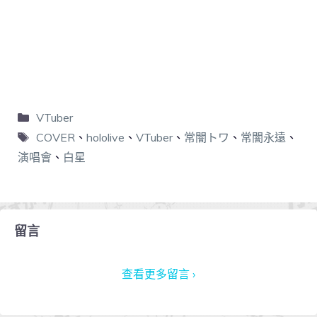
VTuber
COVER
、
hololive
、
VTuber
、
常闇トワ
、
常闇永遠
、
演唱會
、
白星
留言
查看更多留言 ›