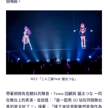
個場館。
M13.「二人三脚 feat. 猫汰つな」
帶著稍微有些顫抖的聲音，Towa 回顧與 貓汰つな 一同
在舞台上的表演，並說道：「能一起用 3D 站在同個舞台
真的是太好了！」接著：「接下來這首歌雖然是我作為