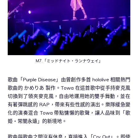
M7.「ミッドナイト・ランナウェイ」
歌曲「Purple Disease」由曾創作多首 hololive 相關熱門
歌曲的 かめりあ 製作。Towa 在這首歌中從手持麥克風
切換到了領夾麥克風，自由地運用她的雙手舞動，並在
有著彈跳感的 RAP，帶來有些性感的演出。樂隊緩急變
化的演奏混合 Towa 帶點慵懶的歌聲，讓人品味到「歌
姫・常闇永遠」的新境地。
歌曲與歌曲之間沒有休息，直接進入「Cry Out」。即使