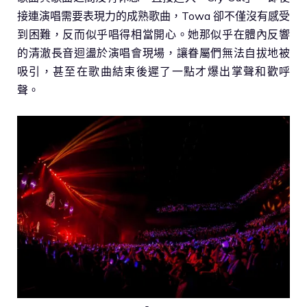
接連演唱需要表現力的成熟歌曲，Towa 卻不僅沒有感受
到困難，反而似乎唱得相當開心。她那似乎在體內反響
的清澈長音迴盪於演唱會現場，讓眷屬們無法自拔地被
吸引，甚至在歌曲結束後遲了一點才爆出掌聲和歡呼
聲。