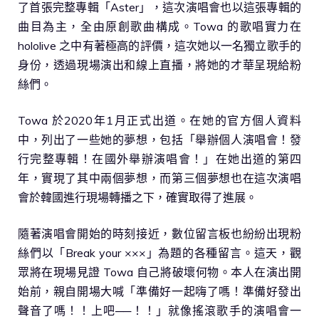
了首張完整專輯「Aster」，這次演唱會也以這張專輯的
曲目為主，全由原創歌曲構成。Towa 的歌唱實力在
hololive 之中有著極高的評價，這次她以一名獨立歌手的
身份，透過現場演出和線上直播，將她的才華呈現給粉
絲們。
Towa 於2020年1月正式出道。在她的官方個人資料
中，列出了一些她的夢想，包括「舉辦個人演唱會！發
行完整專輯！在國外舉辦演唱會！」在她出道的第四
年，實現了其中兩個夢想，而第三個夢想也在這次演唱
會於韓國進行現場轉播之下，確實取得了進展。
隨著演唱會開始的時刻接近，數位留言板也紛紛出現粉
絲們以「Break your ×××」為題的各種留言。這天，觀
眾將在現場見證 Towa 自己將破壞何物。本人在演出開
始前，親自開場大喊「準備好一起嗨了嗎！準備好發出
聲音了嗎！！上吧──！！」就像搖滾歌手的演唱會一