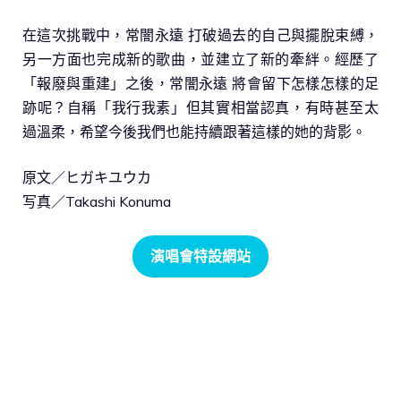
在這次挑戰中，常闇永遠 打破過去的自己與擺脫束縛，
另一方面也完成新的歌曲，並建立了新的牽絆。經歷了
「報廢與重建」之後，常闇永遠 將會留下怎樣怎樣的足
跡呢？自稱「我行我素」但其實相當認真，有時甚至太
過溫柔，希望今後我們也能持續跟著這樣的她的背影。
原文／ヒガキユウカ
写真／Takashi Konuma
演唱會特設網站