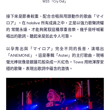
M10.「Cry Out」
接下來是節奏較重、配合合唱與甩頭動作的歌曲「マイ
ロア」。在 hololive 所有成員之中，正是以強力歌聲誇耀
的 常闇永遠，才能夠駕馭這種厚重音樂。幾乎是呼喊著
唱出的歌詞，聽起來是如此令人可靠。
以孕育出與「マイロア」完全不同的長音，演唱出
「ANEMONE」。這是專輯「Aster」的主打歌曲，現場
螢光棒就像是銀蓮花般染成一片紅色。Towa 用她渾厚安
穩的歌聲，表現出歌詞中蘊含的激情。