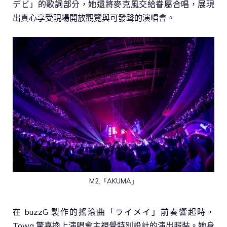
デビ」的歌詞部分，她還將麥克風交給眷屬合唱，展現
出真心享受現場開放觀覽與可發聲的演唱會。
M2.「AKUMA」
在 buzzG 製作的搖滾曲「ライメイ」前奏響起時，
Towa 驚喜換上演唱會主視覺特別設計的演出服裝。她身