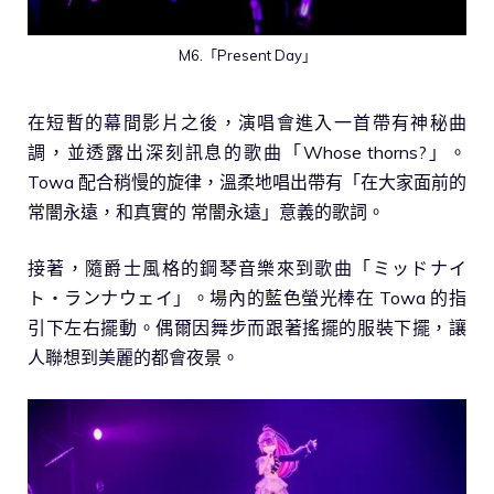
M6.「Present Day」
在短暫的幕間影片之後，演唱會進入一首帶有神秘曲
調，並透露出深刻訊息的歌曲「Whose thorns?」。
Towa 配合稍慢的旋律，溫柔地唱出帶有「在大家面前的
常闇永遠，和真實的 常闇永遠」意義的歌詞。
接著，隨爵士風格的鋼琴音樂來到歌曲「ミッドナイ
ト・ランナウェイ」。場內的藍色螢光棒在 Towa 的指
引下左右擺動。偶爾因舞步而跟著搖擺的服裝下擺，讓
人聯想到美麗的都會夜景。