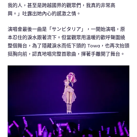
我的人，甚至是跨越國界的觀眾們，我真的非常高
興。」吐露出她內心的感激之情。
演唱會最後一曲是「サンビタリア」，一開始演唱，原
本忍住的淚水跟著流下。但當觀眾用溫暖的歡呼聲圍繞
整個舞台，為了隱藏淚水而低下頭的 Towa，也再次抬頭
挺胸向前，認真地唱完整首歌曲，揮著手離開了舞台。