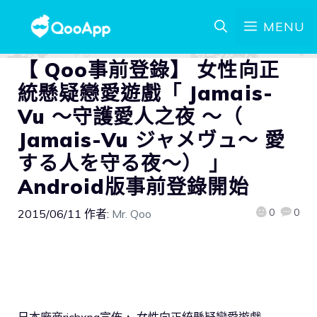
MENU
【 Qoo事前登錄】 女性向正
統懸疑戀愛遊戲「 Jamais-
Vu ～守護愛人之夜 ～（
Jamais-Vu ジャメヴュ～ 愛
する人を守る夜～） 」
Android版事前登錄開始
0
0
2015/06/11
作者:
Mr. Qoo
日本廠商richxpa宣佈， 女性向正統懸疑戀愛遊戲