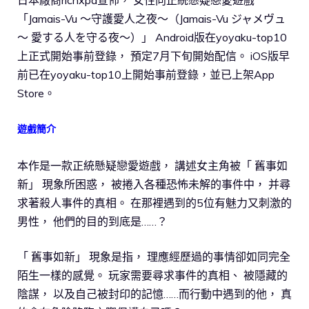
「Jamais-Vu ～守護愛人之夜～（Jamais-Vu ジャメヴュ
～ 愛する人を守る夜～）」 Android版在yoyaku-top10
上正式開始事前登錄， 預定7月下旬開始配信。 iOS版早
前已在yoyaku-top10上開始事前登錄，並已上架App
Store。
遊戲簡介
本作是一款正統懸疑戀愛遊戲， 講述女主角被「 舊事如
新」 現象所困惑， 被捲入各種恐怖未解的事件中， 并尋
求著殺人事件的真相。 在那裡遇到的5位有魅力又刺激的
男性， 他們的目的到底是……？
「 舊事如新」 現象是指， 理應經歷過的事情卻如同完全
陌生一樣的感覺。 玩家需要尋求事件的真相、 被隱藏的
陰謀， 以及自己被封印的記憶……而行動中遇到的他， 真