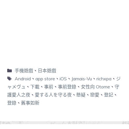
手機遊戲
、
日本遊戲
Android
、
app store
、
iOS
、
Jamais-Vu
、
richxpa
、
ジ
ャメヴュ
、
下載
、
事前
、
事前登錄
、
女性向 Otome
、
守
護愛人之夜
、
愛する人を守る夜
、
懸疑
、
戀愛
、
登記
、
登錄
、
舊事如新