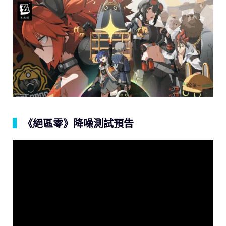
▍
《絕區零》降噪測試預告