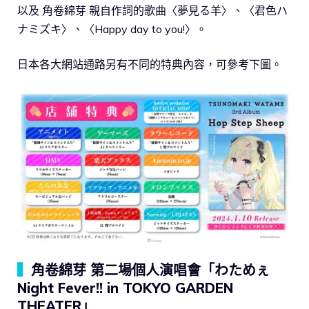
以及 角卷綿芽 親自作詞的歌曲〈夢見る羊〉、〈君色ハ
ナミズキ〉、〈Happy day to you!〉。
日本各大網站通路另有不同的特典內容，可參考下圖。
▍
角卷綿芽 第二場個人演唱會「わためぇ
Night Fever!! in TOKYO GARDEN
THEATER」