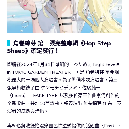
▍
角卷綿芽 第三張完整專輯《Hop Step
Sheep》確定發行！
即將在2024年1月31日舉辦的「わためぇ Night Fever!!
in TOKYO GARDEN THEATER」，是 角卷綿芽 至今規
模最大的一場個人演唱會。為了準備本次演唱會，第三
張專輯收錄了由 ケンモチヒデフミ、佐藤純一
（fhána）、FAKE TYPE. 以及多位豪華作曲家們創作的
全新歌曲，共計10首歌曲，將表現出 角卷綿芽 作為一表
演者的成長與進化。
專輯也將收錄搖滾樂團色情塗鴉提供的話題曲〈Fins〉，