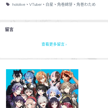
hololive
、
VTuber
、
白星
、
角卷綿芽
、
角巻わため
留言
查看更多留言 ›