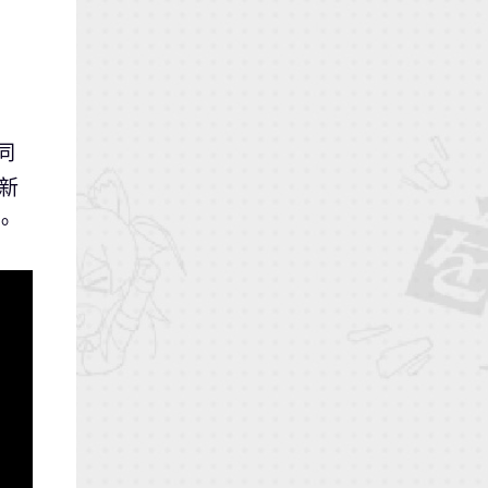
同
創新
。