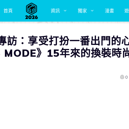
首頁
資訊
獨家
漫畫
遊
專訪：享受打扮一番出門的
S MODE》15年來的換裝時
0