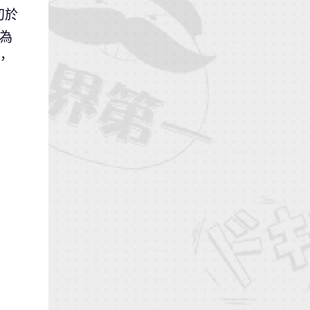
初於
，為
，