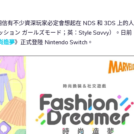
有不少資深玩家必定會想起在 NDS 和 3DS 上的
ッション ガールズモード；英：Style Savvy）。日前
尚造夢
》正式登陸 Nintendo Switch。