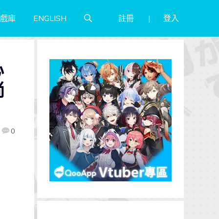
註冊
登入
戲庫
ENGLISH
心
尚
0