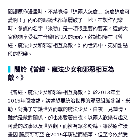
閱讀原作漫畫時，不禁覺得「這兩人怎麼……怎麼這麼可
愛啊！」內心的眼鏡也都華麗破了一地。在製作配樂
時，參謀的名字「米勒」是一項很重要的要素。還請大
家能夠享受我在音樂所加入的玩心，敬請期待在《曾
經、魔法少女和邪惡相互為敵。》的世界中，宛如甜點
般的配樂。
▍
關於《曾經、魔法少女和邪惡相互為
敵。》
《曾經、魔法少女和邪惡相互為敵。》於2013年至
2015年間連載，講述想要統治世界的邪惡組織參謀・米
勒，對為了守護世界而戰的魔法少女・白夜一見鍾情，
雖然是敵對關係，卻也疼愛著白夜。以兩人歡樂有趣又
可愛的故事以及世界觀，而擁有眾多粉絲。雖然原作漫
畫因 藤原可可亞 在2015年驟逝而絕筆，但至今依然受