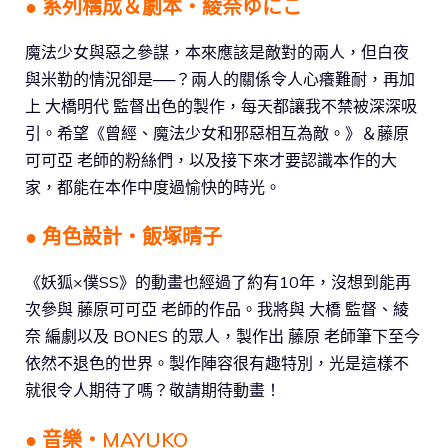
● 系列構成＆劇本・綾奈ゆにこ
魔法少女與惡之參謀，本來應該是敵對的兩人，但白夜
與米勒的情況卻是──？兩人的關係令人心癢難耐，再加
上 大橋明代 監督出色的製作，每天都讓我不禁被深深吸
引。希望《曾經、魔法少女和邪惡相互為敵。》＆藤原
可可亞 老師的粉絲們，以及接下來才要認識本作的大
家，都能在本作中度過愉快的時光。
● 角色設計・飯塚晴子
《妖狐×僕SS》的動畫也經過了約有10年，沒想到能再
次參與 藤原可可亞 老師的作品。我將與 大橋 監督、綾
奈 編劇以及 BONES 的眾人，製作出 藤原 老師筆下至今
依然不退色的世界。製作陣容很有趣特別，光是這樣不
就很令人期待了嗎？敬請期待動畫！
● 音樂・MAYUKO