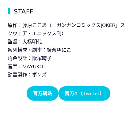
▍
STAFF
原作：藤原ここあ（「ガンガンコミックスJOKER」ス
クウェア・エニックス刊）
監督：大橋明代
系列構成・劇本：綾奈ゆにこ
角色設計：飯塚晴子
音樂：MAYUKO
動畫製作：ボンズ
官方網站
官方X（Twitter）