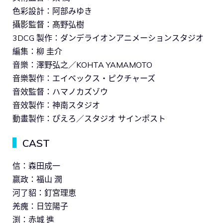
色彩設計：阿部みゆき
攝影監督：髙野弘樹
3DCG 製作：ダンデライオンアニメーションスタジオ
編集：柳 圭介
音樂：澤野弘之／KOHTA YAMAMOTO
音樂製作：エイベックス・ピクチャーズ
音效監督：ハマノカズゾウ
音效製作：神南スタジオ
動畫製作：ぴえろ／スタジオ サインポスト
▍
CAST
信：森田成一
嬴政：福山 潤
河了貂：釘宮理恵
羌瘣：日笠陽子
渕：赤城 進