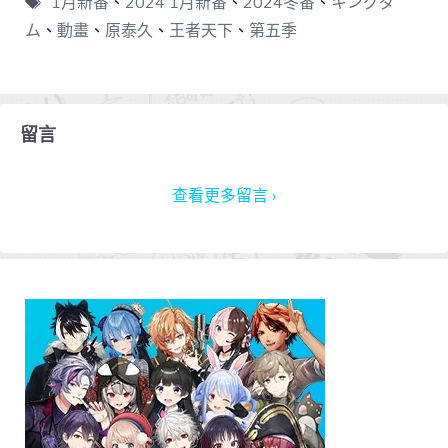
1月新番
、
2024 1月新番
、
2024冬番
、
キングダ
ム
、
動畫
、
原泰久
、
王者天下
、
第五季
留言
查看更多留言 ›