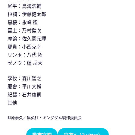
尾平：鳥海浩輔
桓騎：伊藤健太郎
黒桜：永峰 遙
雷土：乃村健次
摩論：佐久間元輝
那貴：小西克幸
リン玉：八代 拓
ゼノウ：蓮 岳大
李牧：森川智之
慶舎：平川大輔
紀彗：石井康嗣
其他
©原泰久／集英社・キングダム製作委員会
動畫官網
官方X（Twitter）