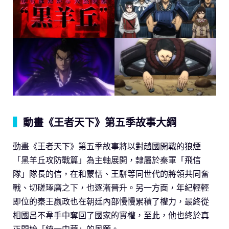
▍
動畫《王者天下》第五季故事大綱
動畫《王者天下》第五季故事將以對趙國開戰的狼煙
「黑羊丘攻防戰篇」為主軸展開，隸屬於秦軍「飛信
隊」隊長的信，在和蒙恬、王駢等同世代的將領共同奮
戰、切磋琢磨之下，也逐漸晉升。另一方面，年紀輕輕
即位的秦王嬴政也在朝廷內部慢慢累積了權力，最終從
相國呂不韋手中奪回了國家的實權，至此，他也終於真
正開始「統一中華」的夙願。