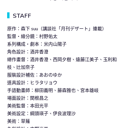
▍
STAFF
原作：森下 suu（講談社「月刊デザート」連載）
監督・繪分鏡：村野佑太
系列構成・劇本：米内山陽子
角色設計：酒井香澄
總作畫督：酒井香澄、西岡夕樹、遠藤江美子、玉利和
枝、辻加奈子
服裝設計補佐：あおのゆか
道具設計：ヒラタリョウ
手語動畫師：柳田義明、藤森雅也、宮本雄岐
場面設計：関根昌之
美術監督：本田光平
美術設定：綱頭瑛子、伊良波理沙
美術：草薙