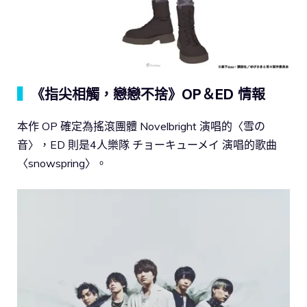
▍
《指尖相觸，戀戀不捨》OP＆ED 情報
本作 OP 確定為搖滾團體 Novelbright 演唱的〈雪の
音〉，ED 則是4人樂隊 チョーキューメイ 演唱的歌曲
〈snowspring〉。