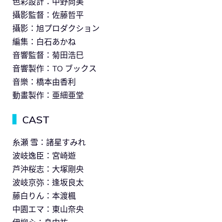
色彩設計：中野尚美
攝影監督：佐藤哲平
攝影：旭プロダクション
編集：白石あかね
音響監督：菊田浩巳
音響製作：TO ブックス
音樂：橋本由香利
動畫製作：亜細亜堂
▍
CAST
糸瀬 雪：諸星すみれ
波岐逸臣：宮崎遊
芦沖桜志：大塚剛央
波岐京弥：逢坂良太
藤白りん：本渡楓
中園エマ：東山奈央