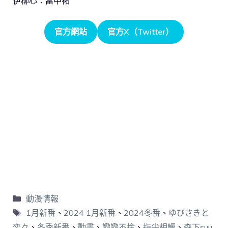
伊柳心：畠中祐
官方網站
官方X（Twitter）
動漫情報
1月新番
、
2024 1月新番
、
2024冬番
、
ゆびさきと
恋々
、
冬季新番
、
動畫
、
戀戀不捨
、
指尖相觸
、
森下suu