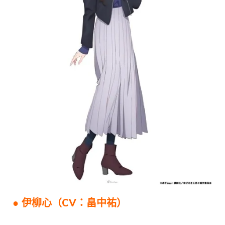
● 伊柳心（CV：畠中祐）