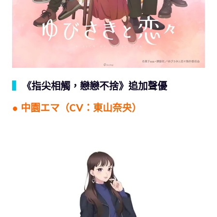
▍
《指尖相觸，戀戀不捨》追加聲優
● 中園エマ（CV：東山奈央）