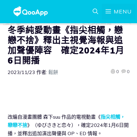
MENU
冬季純愛動畫《指尖相觸，戀
戀不捨》釋出主視覺海報與追
加聲優陣容 確定2024年1月
6日開播
0
0
2023/11/23
作者:
鬆餅
改編自漫畫團體 森下suu 作品的電視動畫《
指尖相觸，
戀戀不捨
》（ゆびさきと恋々），確定2024年1月6日開
播，並釋出追加演出聲優與 OP、ED 情報。