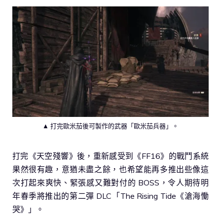
▲ 打完歐米茄後可製作的武器「歐米茄兵器」。
打完《天空殘響》後，重新感受到《FF16》的戰鬥系統
果然很有趣，意猶未盡之餘，也希望能再多推出些像這
次打起來爽快、緊張感又難對付的 BOSS，令人期待明
年春季將推出的第二彈 DLC「The Rising Tide《滄海慟
哭》」。