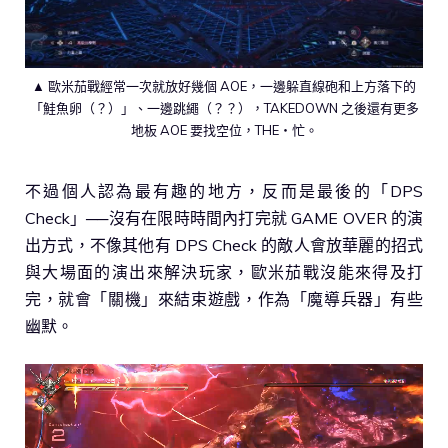
▲ 歐米茄戰經常一次就放好幾個 AOE，一邊躲直線砲和上方落下的
「鮭魚卵（？）」、一邊跳繩（？？），TAKEDOWN 之後還有更多
地板 AOE 要找空位，THE・忙。
不過個人認為最有趣的地方，反而是最後的「DPS
Check」──沒有在限時時間內打完就 GAME OVER 的演
出方式，不像其他有 DPS Check 的敵人會放華麗的招式
與大場面的演出來解決玩家，歐米茄戰沒能來得及打
完，就會「關機」來結束遊戲，作為「魔導兵器」有些
幽默。