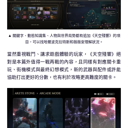
▲ 關鍵字、動態知識集、人物與世界局勢都有追加《天空殘響》的項
目，可以找哈爾波克拉特斯和薇薇安理解狀況。
當然重視戰鬥、講求遊戲體驗的玩家，《天空殘響》絕
對是本篇外值得一戰再戰的內容，且同樣有對應關卡重
玩、街機模式與最終幻想模式，新的武器與配件或許能
協助打出更好的分數，也有利於攻略更高難度的關卡。