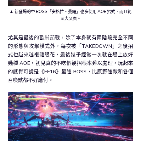
▲ 新登場的中 BOSS「安格拉・曼紐」也多使用 AOE 招式，而且範
圍大又廣。
尤其是最後的歐米茄戰，除了本身就有兩階段完全不同
的形態與攻擊模式外，每次被「TAKEDOWN」之後招
式也越來越複雜眼花，最後幾乎經常一次就在場上放好
幾種 AOE，初見真的不吃個幾招根本難以處理，玩起來
的感覺可說是《FF16》最強 BOSS，比原野強敵和各個
召喚獸都不好應付。