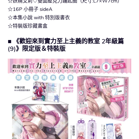
☆妖精艾莉♡雙面壓克力鑰匙圈（尺寸:L7×W7cm）
☆16P 小冊子 sideA
☆本集小說 with 特別版書衣
☆特裝版珍藏書盒
■ 《歡迎來到實力至上主義的教室 2年級篇
(9)》限定版＆特裝版