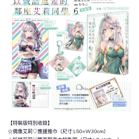
【特裝版特別收錄】
☆偶像艾莉♡應援推巾（尺寸:L50×W30cm）