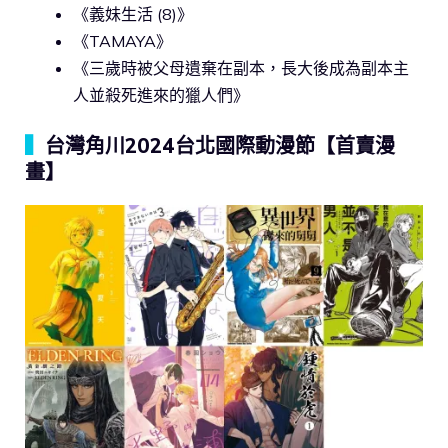
《義妹生活 (8)》
《TAMAYA》
《三歲時被父母遺棄在副本，長大後成為副本主
人並殺死進來的獵人們》
▍
台灣角川2024台北國際動漫節【首賣漫
畫】