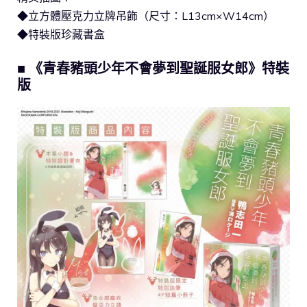
◆立方體壓克力立牌吊飾（尺寸：L13cm×W14cm）
◆特裝版珍藏書盒
■ 《青春豬頭少年不會夢到聖誕服女郎》特裝
版