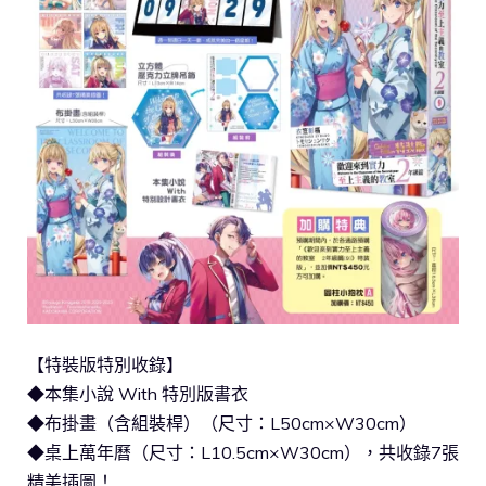
【特裝版特別收錄】
◆本集小說 With 特別版書衣
◆布掛畫（含組裝桿）（尺寸：L50cm×W30cm）
◆桌上萬年曆（尺寸：L10.5cm×W30cm），共收錄7張
精美插圖！