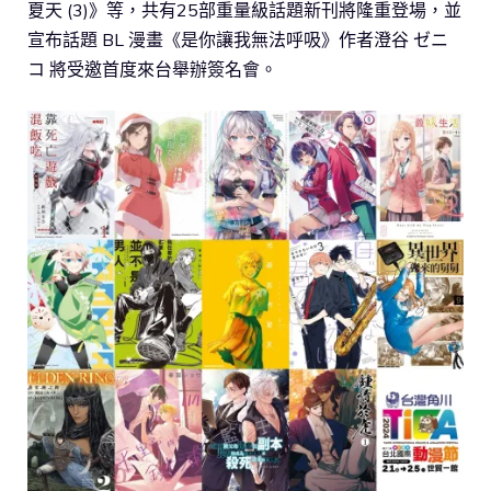
夏天 (3)》等，共有25部重量級話題新刊將隆重登場，並
宣布話題 BL 漫畫《是你讓我無法呼吸》作者澄谷 ゼニ
コ 將受邀首度來台舉辦簽名會。