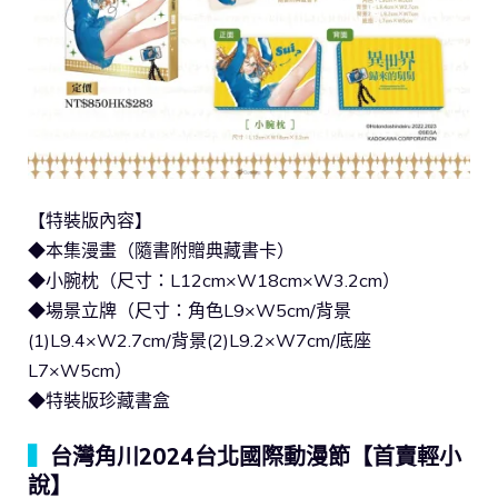
【特裝版內容】
◆本集漫畫（隨書附贈典藏書卡）
◆小腕枕（尺寸：L12cm×W18cm×W3.2cm）
◆場景立牌（尺寸：角色L9×W5cm/背景
(1)L9.4×W2.7cm/背景(2)L9.2×W7cm/底座
L7×W5cm）
◆特裝版珍藏書盒
▍
台灣角川2024台北國際動漫節【首賣輕小
說】