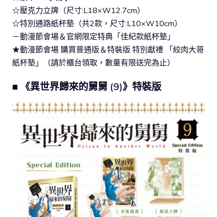
☆壓克力立牌（尺寸:L18×W12.7cm）
☆特別通路紙杯墊（共2款，尺寸:L10×W10cm）
－動漫節會場＆官網限定特典「佳紀款紙杯墊」
★動漫節會場 購買普通版＆特裝版 特別獻禮 「絞肉大哥
紙杯墊」（請於櫃台領取，數量有限送完為止）
■ 《異世界歸來的舅舅 (9)》特裝版