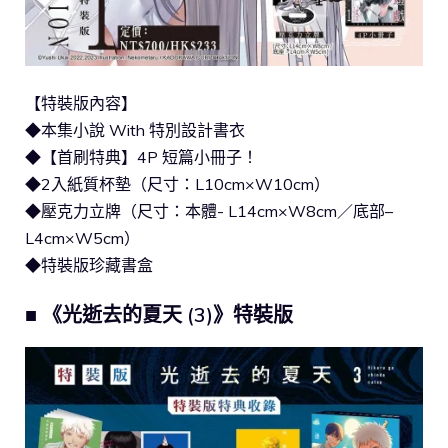
【特裝版內容】
◆本集小說 With 特別設計書衣
◆【首刷特典】4P 短篇小冊子！
◆2入紙質杯墊（尺寸：L10cm×W10cm）
◆壓克力立牌（尺寸：本體- L14cm×W8cm／底部–
L4cm×W5cm）
◆特裝版珍藏書盒
■ 《光逝去的夏天 (3)》特裝版