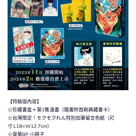
【特裝版內容】
☆珍藏書盒＋第3集漫畫（隨書附首刷典藏書卡）
☆台灣限定！モクモクれん特別加筆留言色紙（尺
寸:L18×W12.7cm）
☆豪華8P 小冊子