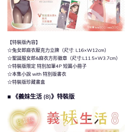
【特裝版內容】
☆兔女郎麻衣壓克力立牌（尺寸: L16×W12cm）
☆聖誕服女郎&麻衣方形徽章（尺寸:L11.5×W3.7cm）
☆特裝版限定 特別加筆4P 短篇小冊子
☆本集小說 with 特別版書衣
☆特裝版珍藏書盒
■ 《義妹生活 (8)》特裝版