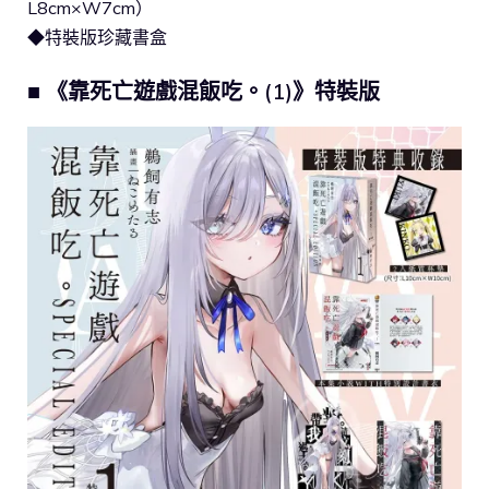
L8cm×W7cm）
◆特裝版珍藏書盒
■ 《靠死亡遊戲混飯吃。(1)》特裝版