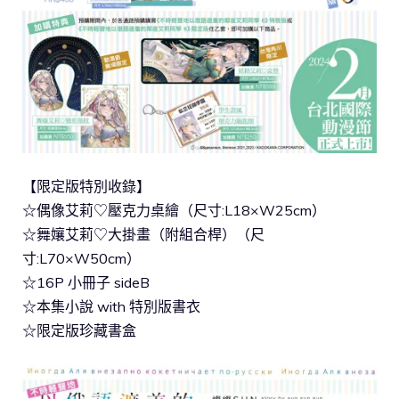
【限定版特別收錄】
☆偶像艾莉♡壓克力桌繪（尺寸:L18×W25cm）
☆舞孃艾莉♡大掛畫（附組合桿）（尺
寸:L70×W50cm）
☆16P 小冊子 sideB
☆本集小說 with 特別版書衣
☆限定版珍藏書盒