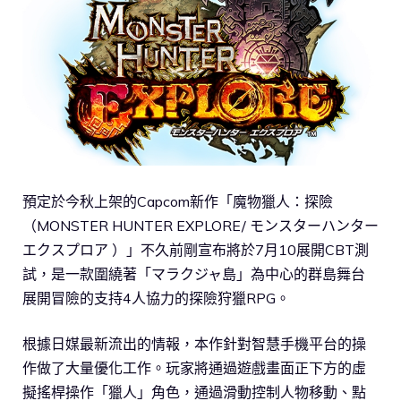
預定於今秋上架的Capcom新作「魔物獵人：探險
（MONSTER HUNTER EXPLORE/ モンスターハンター
エクスプロア ）」不久前剛宣布將於7月10展開CBT測
試，是一款圍繞著「マラクジャ島」為中心的群島舞台
展開冒險的支持4人協力的探險狩獵RPG。
根據日媒最新流出的情報，本作針對智慧手機平台的操
作做了大量優化工作。玩家將通過遊戲畫面正下方的虛
擬搖桿操作「獵人」角色，通過滑動控制人物移動、點