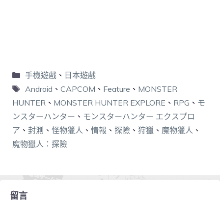
手機遊戲
、
日本遊戲
Android
、
CAPCOM
、
Feature
、
MONSTER
HUNTER
、
MONSTER HUNTER EXPLORE
、
RPG
、
モ
ンスターハンター
、
モンスターハンター エクスプロ
ア
、
封測
、
怪物獵人
、
情報
、
探險
、
狩獵
、
魔物獵人
、
魔物獵人：探險
留言