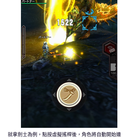
就拿劍士為例，點按虛擬搖桿後，角色將自動開始連