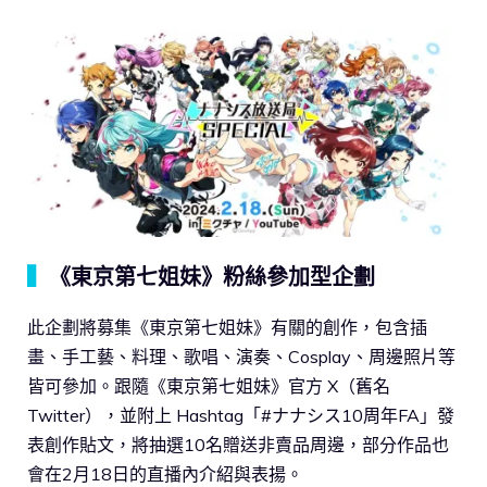
▍
《東京第七姐妹》粉絲參加型企劃
此企劃將募集《東京第七姐妹》有關的創作，包含插
畫、手工藝、料理、歌唱、演奏、Cosplay、周邊照片等
皆可參加。跟隨《東京第七姐妹》官方 X（舊名
Twitter），並附上 Hashtag「#ナナシス10周年FA」發
表創作貼文，將抽選10名贈送非賣品周邊，部分作品也
會在2月18日的直播內介紹與表揚。