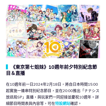
▍
《東京第七姐妹》10週年前夕特別紀念節
目＆直播
在10週年前一日2024年2月18日，將自日本時間15:00
起實施一連串特別紀念節目，並在20:00推出「ナナシス
放送局SP」直播，與玩家們一同迎接並慶祝10週年。詳
細節目時間表與內容等，可在
特設網站
確認。