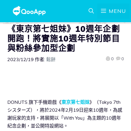
MENU
《東京第七姐妹》10週年企劃
開跑！將實施10週年特別節目
與粉絲參加型企劃
0
0
2023/12/19
作者:
鬆餅
DONUTS 旗下手機遊戲《
東京第七姐妹
》（Tokyo 7th
シスターズ），將於2024年2月19日迎來10週年，為感
謝玩家的支持，將展開以「With You」為主題的10週年
紀念企劃，並公開特設網站。