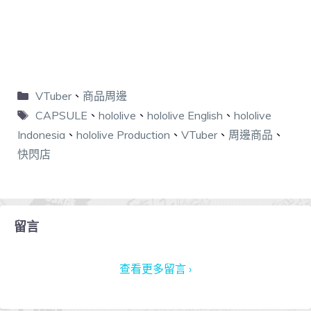
VTuber
、
商品周邊
CAPSULE
、
hololive
、
hololive English
、
hololive
Indonesia
、
hololive Production
、
VTuber
、
周邊商品
、
快閃店
留言
查看更多留言 ›