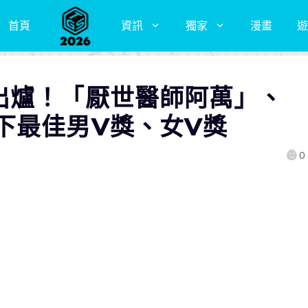
首頁
資訊
獨家
漫畫
遊
出爐！「厭世醫師阿萬」、
下最佳男V獎、女V獎
0