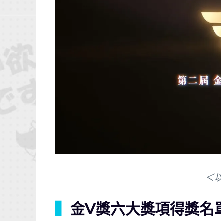
＜
▍
金V獎六大獎項得獎名