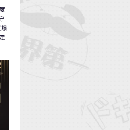
度
守
就爆
定