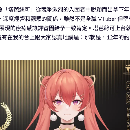
魚「塔芭絲可」從競爭激烈的入圍者中脫穎而出拿下年
深度經營和觀眾的關係，雖然不是全職 VTuber 但堅
R 展現的療癒感讓評審團給予一致肯定。塔芭絲可上台
有在我的台上跟大家認真地講過：那就是，12年的約