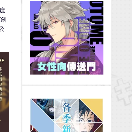
度
原創
公