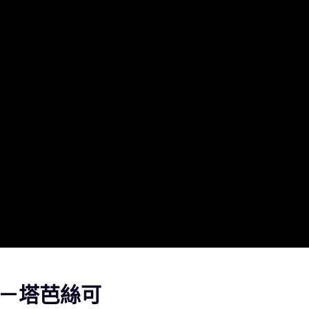
者－塔芭絲可