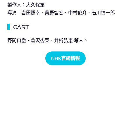
製作人：大久保篤
導演：吉田照幸、桑野智宏、中村俊介、石川慎一郎
▍
CAST
野間口徹、倉沢杏菜、井桁弘恵 等人。
NHK官網情報