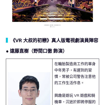
▍
《VR 大叔的初戀》真人版電視劇演員陣容
● 遠藤直樹（野間口徹 飾演）
在輪胎製造商工作的單身
中年男子，有遲到的習
慣，常被公司警告注意他
的工作生活作息。
興趣是遊玩 VR 遊戲和騎
機車，沉迷於即將停服的