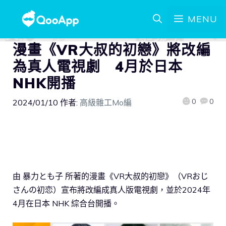
MENU
漫畫《VR大叔的初戀》將改編
為真人電視劇 4月於日本
NHK開播
0
0
2024/01/10
作者:
高級雜工Mo編
由 暴力とも子 所著的漫畫《VR大叔的初戀》（VRおじ
さんの初恋）宣布將改編成真人版電視劇，並於2024年
4月在日本 NHK 綜合台開播。