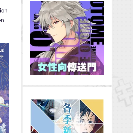
ion
n