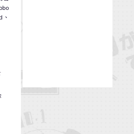
obo
rd、
呼