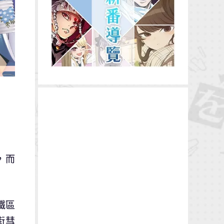
，而
鐵區
街彗