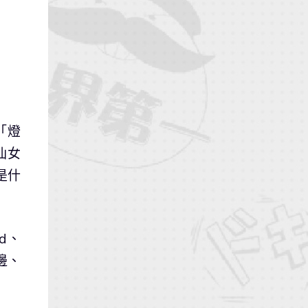
「燈
仙女
是什
rd、
邊、