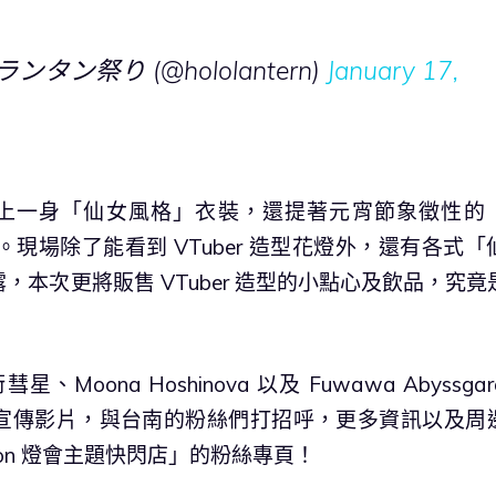
ン祭り (@hololantern)
January 17,
將換上一身「仙女風格」衣裝，還提著元宵節象徵性的
現場除了能看到 VTuber 造型花燈外，還有各式「
本次更將販售 VTuber 造型的小點心及飲品，究竟
na Hoshinova 以及 Fuwawa Abyssga
錄製短影音宣傳影片，與台南的粉絲們打招呼，更多資訊以及周
uction 燈會主題快閃店」的粉絲專頁！