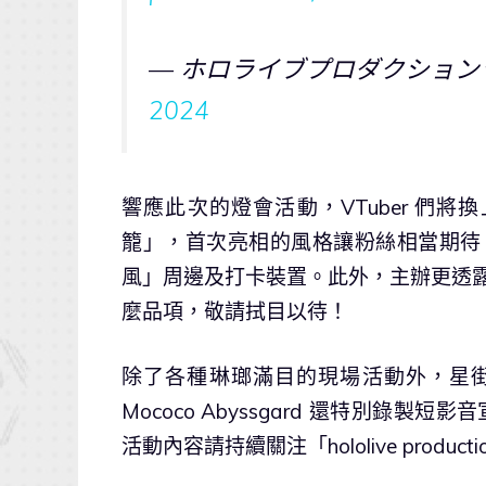
— ホロライブプロダクションランタ
2024
響應此次的燈會活動，VTuber 們
籠」，首次亮相的風格讓粉絲相當期待。
風」周邊及打卡裝置。此外，主辦更透露，
麼品項，敬請拭目以待！
除了各種琳瑯滿目的現場活動外，星街彗星、Moo
Mococo Abyssgard 還特別
活動內容請持續關注「hololive prod