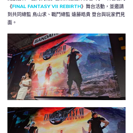
《
FINAL FANTASY VII REBIRTH
》舞台活動，並邀請
到共同總監 鳥山求、戰鬥總監 遠藤皓貴 登台與玩家們見
面。