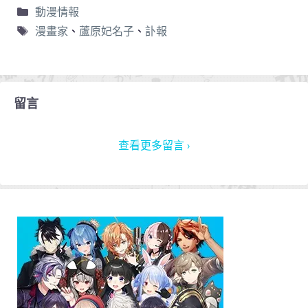
動漫情報
漫畫家
、
蘆原妃名子
、
訃報
留言
查看更多留言 ›