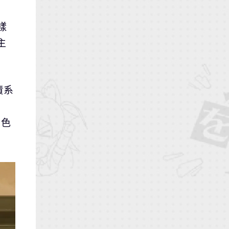
樣
主
責系
角色