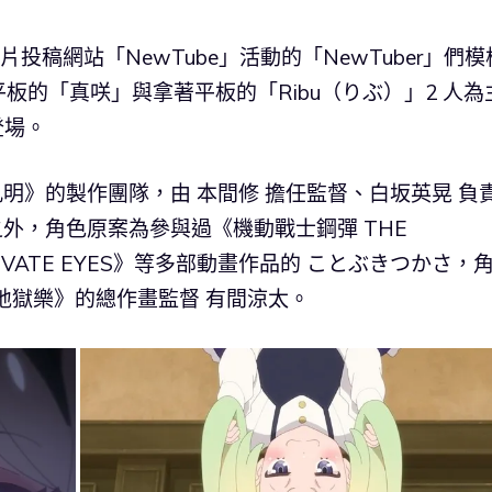
投稿網站「NewTube」活動的「NewTuber」們模
板的「真咲」與拿著平板的「Ribu（りぶ）」2 人為
登場。
咖孔明》的製作團隊，由 本間修 擔任監督、白坂英晃 負
此之外，角色原案為參與過《機動戰士鋼彈 THE
RIVATE EYES》等多部動畫作品的 ことぶきつかさ，
地獄樂》的總作畫監督 有間涼太。