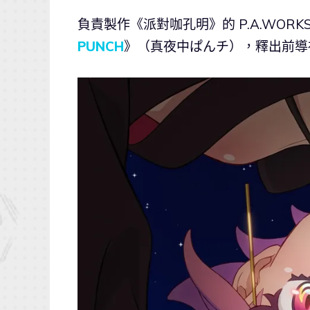
負責製作《派對咖孔明》的 P.A.WORKS
PUNCH
》（真夜中ぱんチ），釋出前導視