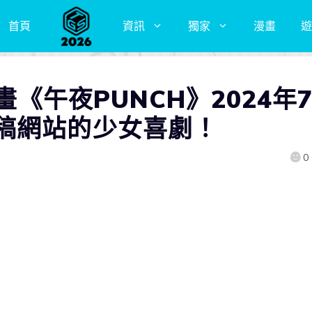
首頁
資訊
獨家
漫畫
遊
動畫《午夜PUNCH》2024年
稿網站的少女喜劇！
0