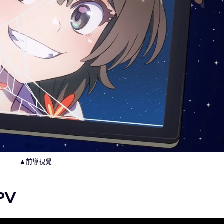
▲前導視覺
PV