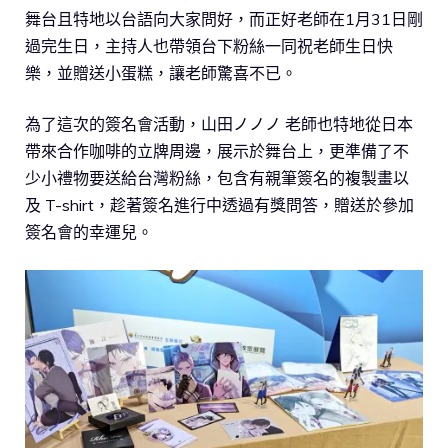
舞台且特地以台語向大家問好，而正好老師在1月31日剛
過完生日，主持人也帶領台下粉絲一同祝老師生日快
樂，並贈送小蛋糕，讓老師驚喜不已。
為了這次的簽名會活動，山田ノノノ 老師也特地從日本
帶來合作咖啡的立牌周邊，展示於舞台上，更準備了不
少小禮物要送給台灣粉絲，包含有親筆簽名的複製畫以
及 T-shirt，趁著簽名進行中透過有獎問答，贈送於參加
簽名會的幸運兒。