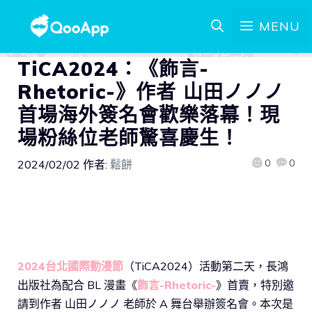
MENU
TiCA2024：《飾言-
Rhetoric-》作者 山田ノノノ
首場海外簽名會歡樂落幕！現
場粉絲位老師驚喜慶生！
0
0
2024/02/02
作者:
鬆餅
2024台北國際動漫節
（TiCA2024）活動第二天，長鴻
出版社為配合 BL 漫畫《
飾言-Rhetoric-
》首賣，特別邀
請到作者 山田ノノノ 老師於 A 舞台舉辦簽名會。本次是