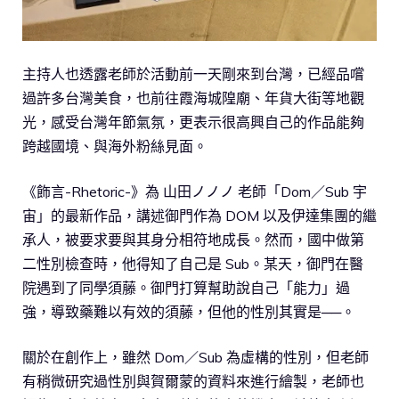
主持人也透露老師於活動前一天剛來到台灣，已經品嚐
過許多台灣美食，也前往霞海城隍廟、年貨大街等地觀
光，感受台灣年節氣氛，更表示很高興自己的作品能夠
跨越國境、與海外粉絲見面。
《飾言-Rhetoric-》為 山田ノノノ 老師「Dom／Sub 宇
宙」的最新作品，講述御門作為 DOM 以及伊達集團的繼
承人，被要求要與其身分相符地成長。然而，國中做第
二性別檢查時，他得知了自己是 Sub。某天，御門在醫
院遇到了同學須藤。御門打算幫助說自己「能力」過
強，導致藥難以有效的須藤，但他的性別其實是──。
關於在創作上，雖然 Dom／Sub 為虛構的性別，但老師
有稍微研究過性別與賀爾蒙的資料來進行繪製，老師也