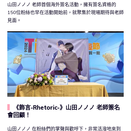
山田ノノノ 老師首個海外簽名活動，擁有簽名資格的
150位粉絲也早在活動開始前，就聚集於現場期待與老師
見面。
▍
《飾言-Rhetoric-》
山田ノノノ 老師簽名
會回顧！
山田ノノノ 在粉絲們的掌聲與歡呼下，非常活潑地來到