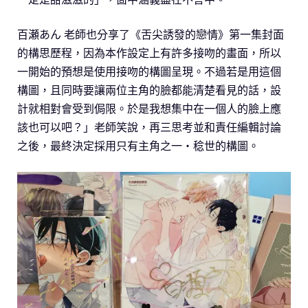
百瀬あん 老師也分享了《舌尖誘發的戀情》第一集封面
的構思歷程，因為本作設定上有許多接吻的畫面，所以
一開始的預想是使用接吻的構圖呈現。不過若是用這個
構圖，且同時要讓兩位主角的臉都能清楚看見的話，設
計就相對會受到侷限。於是我想集中在一個人的臉上應
該也可以吧？」老師笑說，再三思考並和責任編輯討論
之後，最終決定採用只有主角之一‧稔世的構圖。