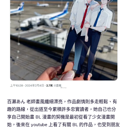
百瀬あん 老師畫風纖細漂亮，作品劇情則多走輕鬆、有
趣的路線，從出道至今累積許多忠實讀者，她自己也分
享自己開始畫 BL 漫畫的契機是最初從看了少女漫畫開
始，後來在 youtube 上看了有關 BL 的作品，也受到朋友