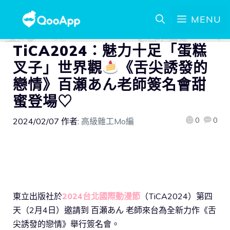
MENU
TiCA2024：魅力十足「蛋糕
叉子」世界觀
《舌尖誘發的
戀情》百瀬あん老師簽名會甜
蜜登場♡
0
0
2024/02/07
作者:
高級雜工Mo編
東立出版社於
2024台北國際動漫節
（TiCA2024）第四
天（2月4日）邀請到 百瀬あん 老師來台為全新力作《舌
尖誘發的戀情》舉行簽名會。