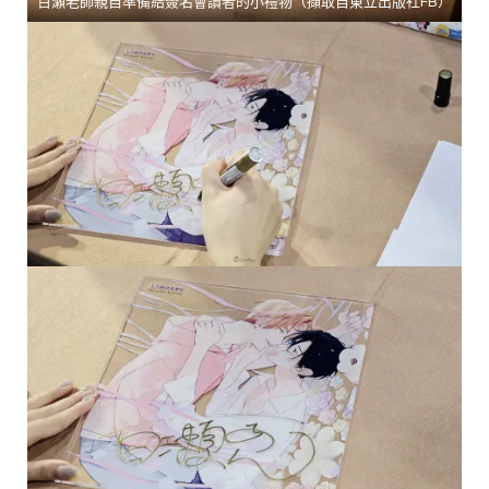
百瀨老師親自準備給簽名會讀者的小禮物（擷取自
東立出版社FB
）