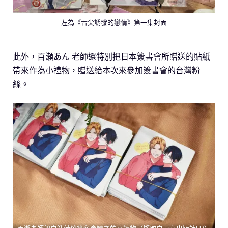
左為《舌尖誘發的戀情》第一集封面
此外，百瀬あん 老師還特別把日本簽書會所贈送的貼紙
帶來作為小禮物，贈送給本次來參加簽書會的台灣粉
絲。