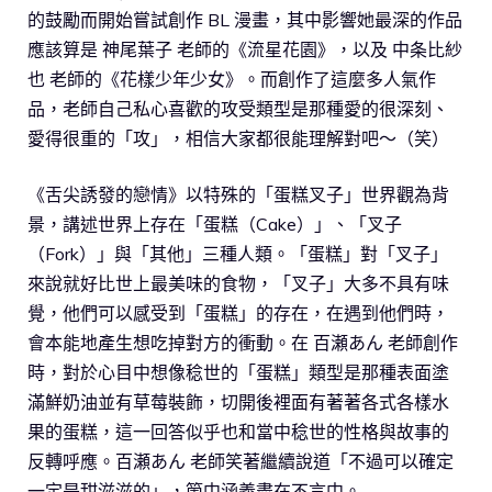
的鼓勵而開始嘗試創作 BL 漫畫，其中影響她最深的作品
應該算是 神尾葉子 老師的《流星花園》，以及 中条比紗
也 老師的《花樣少年少女》。而創作了這麼多人氣作
品，老師自己私心喜歡的攻受類型是那種愛的很深刻、
愛得很重的「攻」，相信大家都很能理解對吧～（笑）
《舌尖誘發的戀情》以特殊的「蛋糕叉子」世界觀為背
景，講述世界上存在「蛋糕（Cake）」、「叉子
（Fork）」與「其他」三種人類。「蛋糕」對「叉子」
來說就好比世上最美味的食物，「叉子」大多不具有味
覺，他們可以感受到「蛋糕」的存在，在遇到他們時，
會本能地產生想吃掉對方的衝動。在 百瀬あん 老師創作
時，對於心目中想像稔世的「蛋糕」類型是那種表面塗
滿鮮奶油並有草莓裝飾，切開後裡面有著著各式各樣水
果的蛋糕，這一回答似乎也和當中稔世的性格與故事的
反轉呼應。百瀬あん 老師笑著繼續說道「不過可以確定
一定是甜滋滋的」，箇中涵義盡在不言中。