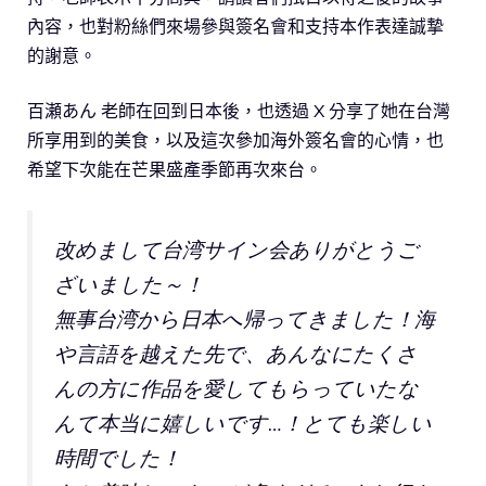
內容，也對粉絲們來場參與簽名會和支持本作表達誠摯
的謝意。
百瀬あん 老師在回到日本後，也透過 X 分享了她在台灣
所享用到的美食，以及這次參加海外簽名會的心情，也
希望下次能在芒果盛產季節再次來台。
改めまして台湾サイン会ありがとうご
ざいました～！
無事台湾から日本へ帰ってきました！海
や言語を越えた先で、あんなにたくさ
んの方に作品を愛してもらっていたな
んて本当に嬉しいです…！とても楽しい
時間でした！