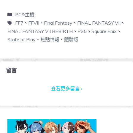
PC&主機
FF7
、
FFVII
、
Final Fantasy
、
FINAL FANTASY VII
、
FINAL FANTASY VII REBIRTH
、
PS5
、
Square Enix
、
State of Play
、
焦點情報
、
體驗版
留言
查看更多留言 ›