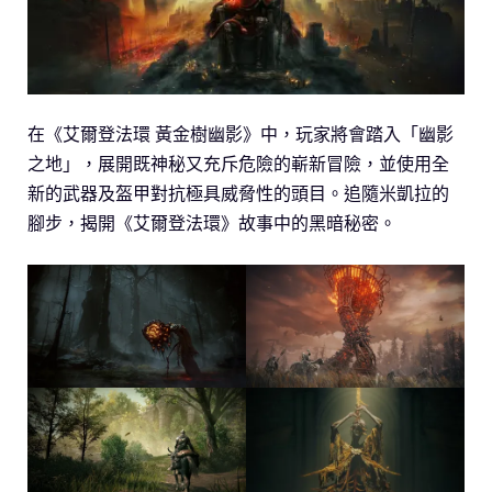
在《艾爾登法環 黃金樹幽影》中，玩家將會踏入「幽影
之地」，展開既神秘又充斥危險的嶄新冒險，並使用全
新的武器及盔甲對抗極具威脅性的頭目。追隨米凱拉的
腳步，揭開《艾爾登法環》故事中的黑暗秘密。