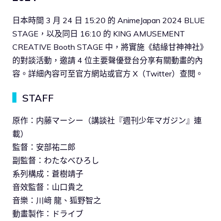
日本時間 3 月 24 日 15:20 的 AnimeJapan 2024 BLUE
STAGE，以及同日 16:10 的 KING AMUSEMENT
CREATIVE Booth STAGE 中，將實施《結緣甘神神社》
的對談活動，邀請 4 位主要聲優登台分享有關動畫的內
容。詳細內容可至官方網站或官方 X（Twitter）查閱。
▍
STAFF
原作：内藤マーシー（講談社『週刊少年マガジン』連
載）
監督：安部祐二郎
副監督：わたなべひろし
系列構成：蒼樹靖子
音效監督：山口貴之
音樂：川﨑 龍、狐野智之
動畫製作：ドライブ