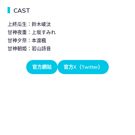
▍
CAST
上終瓜生：鈴木崚汰
甘神夜重：上坂すみれ
甘神夕奈：本渡楓
甘神朝姫：若山詩音
官方網站
官方X（Twitter）