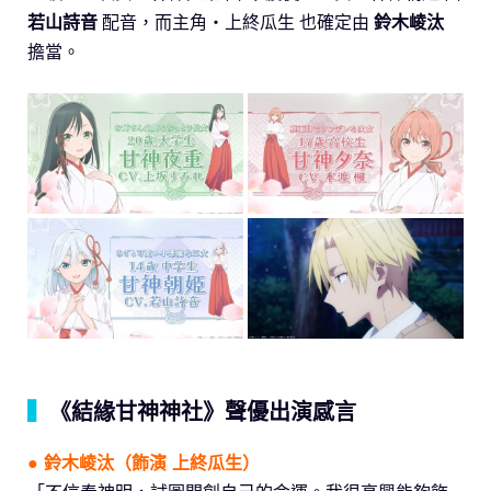
若山詩音
配音，而主角・上終瓜生 也確定由
鈴木崚汰
擔當。
▍
《結緣甘神神社》聲優出演感言
● 鈴木崚汰（飾演 上終瓜生）