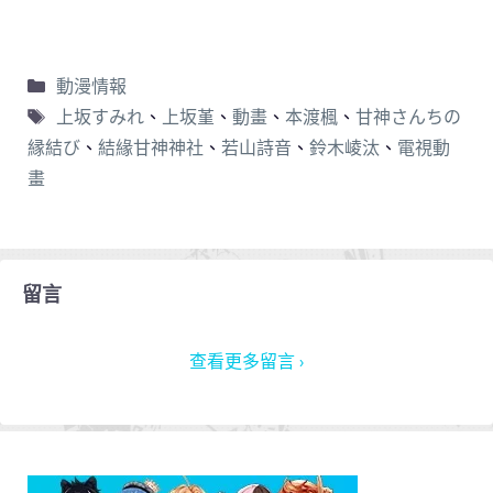
動漫情報
上坂すみれ
、
上坂堇
、
動畫
、
本渡楓
、
甘神さんちの
縁結び
、
結緣甘神神社
、
若山詩音
、
鈴木崚汰
、
電視動
畫
留言
查看更多留言 ›