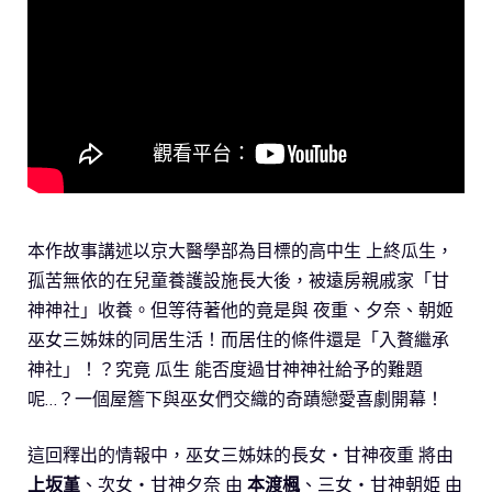
本作故事講述以京大醫學部為目標的高中生 上終瓜生，
孤苦無依的在兒童養護設施長大後，被遠房親戚家「甘
神神社」收養。但等待著他的竟是與 夜重、夕奈、朝姬
巫女三姊妹的同居生活！而居住的條件還是「入贅繼承
神社」！？究竟 瓜生 能否度過甘神神社給予的難題
呢…？一個屋簷下與巫女們交織的奇蹟戀愛喜劇開幕！
這回釋出的情報中，巫女三姊妹的長女・甘神夜重 將由
上坂堇
、次女・甘神夕奈 由
本渡楓
、三女・甘神朝姫 由