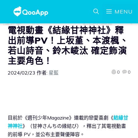
MENU
電視動畫《結緣甘神神社》釋
出前導PV！上坂堇、本渡楓、
若山詩音、鈴木崚汰 確定飾演
主要角色！
0
0
2024/02/23
作者:
星藍
目前於《週刊少年Magazine》連載的戀愛喜劇《
結緣甘
神神社
》（甘神さんちの縁結び），釋出了其電視動畫
的前導 PV，並公布主要聲優陣容。