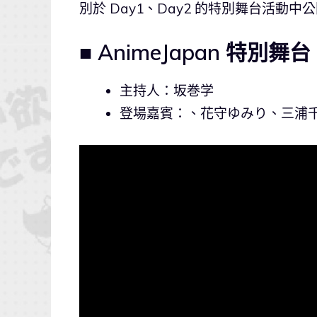
別於 Day1、Day2 的特別舞台活動
■ AnimeJapan 特別舞台 
主持人：坂巻学
登場嘉賓：、花守ゆみり、三浦