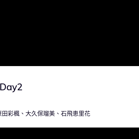
Day2
原田彩楓、大久保瑠美、石飛恵里花